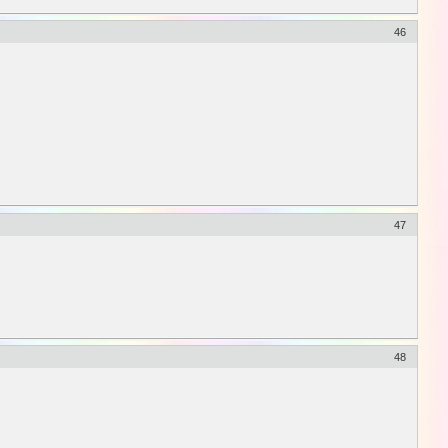
46
47
48