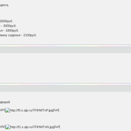
цвета.
 2600руб.
 - 3000руб.
я - 1800руб.
вину сиденья - 2100руб.
дверей
nP/]
[/url]
nN/]
[/url]