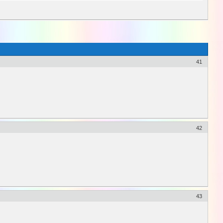
41
42
43