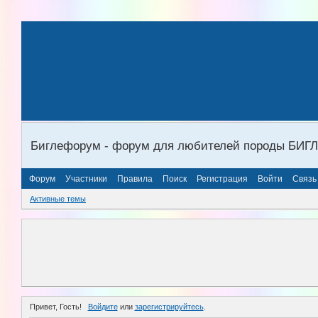
Биглефорум - форум для любителей породы БИГ
Форум
Участники
Правила
Поиск
Регистрация
Войти
Связь
Активные темы
Привет, Гость!
Войдите
или
зарегистрируйтесь
.