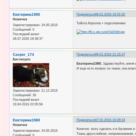
Екатерина1980
Поделиться
06.01.2016 19:31:02
Новичок
Тойота Королла + подголовники
Зарегистрирован
: 24.05.2015
Сообщений:
0
Последний визит:
28.07.2026 18:38:37
Casper_174
Поделиться
06.01.2016 21:15:27
Биглепупс
Екатерина1980
, Здравствуйте, меня 
И еще есть вопрос по ткани, она вла
Зарегистрирован
: 21.12.2015
Сообщений:
35
Последний визит:
19.04.2016 22:05:56
Екатерина1980
Поделиться
07.01.2016 10:28:24
Новичок
Конечно могу сделать и в багажник и 
Зарегистрирован
: 24.05.2015
Ткань двухслойная, непромокаемая, 
Сообщений:
0