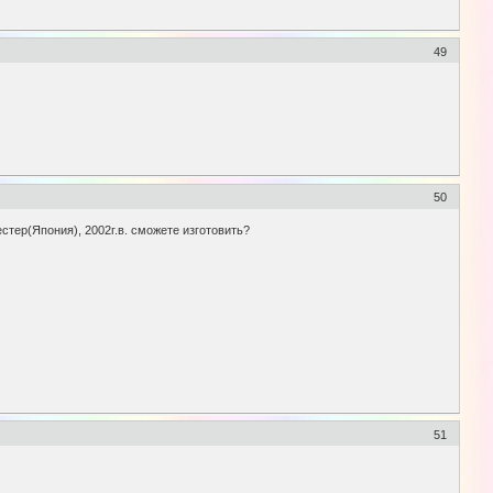
49
50
естер(Япония), 2002г.в. сможете изготовить?
51