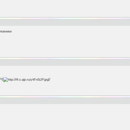
оловники
P/]
[/