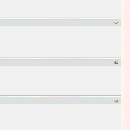
52
53
54