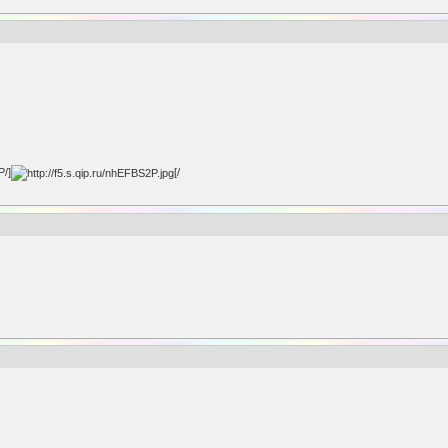
P/]
[/