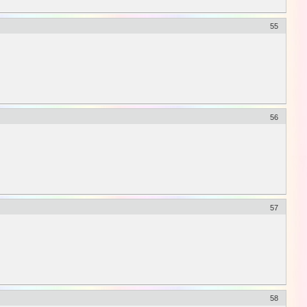
55
56
57
58