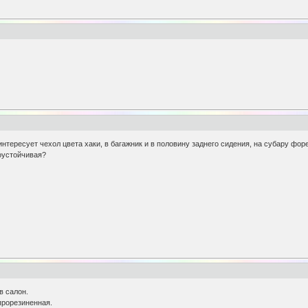
интересует чехол цвета хаки, в багажник и в половину заднего сидения, на субару фор
гоустойчивая?
в салон.
прорезиненная.