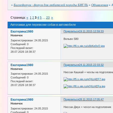
»
Биглефорум - форум для любителей породы БИГЛЬ
»
Объявления
»
А
Страница:
«
1
2
3
4
5
…
23
»
Автогамак для перевозки собак в автомобиле
Екатерина1980
Поделиться
19.11.2015 12:59:33
Новичок
Вольво S80
Зарегистрирован
: 24.05.2015
Сообщений:
0
Последний визит:
28.07.2026 18:38:37
Екатерина1980
Поделиться
24.11.2015 22:33:32
Новичок
Ниссан Кашкай + чехлы на подголовн
Зарегистрирован
: 24.05.2015
Сообщений:
0
Последний визит:
28.07.2026 18:38:37
Екатерина1980
Поделиться
28.11.2015 17:05:47
Новичок
Ниссан Джук + чехол на подголовник
Зарегистрирован
: 24.05.2015
Сообщений:
0