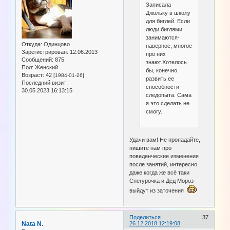
Записала
Джольку в школу
для биглей. Если
люди биглями
занимаются-
Откуда:
Одинцово
наверное, многое
Зарегистрирован
: 12.06.2013
про них
Сообщений:
875
знают.Хотелось
Пол:
Женский
бы, конечно.
Возраст:
42
[1984-01-26]
развить ее
Последний визит:
способности
30.05.2023 16:13:15
следопыта. Сама
я это сделать не
смогу.
Удачи вам! Не пропадайте,
пишите нам про
поведенческие изменения
после занятий, интересно
даже когда же всё таки
Снегурочка и Дед Мороз
выйдут из заточения
Поделиться
37
Nata N.
26.12.2018 12:19:08