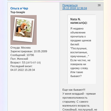
Поделиться
38
Ольга и Чар
26.12.2018 12:36:04
Top-beagle
Nata N.
написал(а):
Я недавно
объявление
прочитала о
продаже щенков
биглей:
Откуда:
Москва
"Послушные,
Зарегистрирован
: 10.05.2009
воспитанные,
Сообщений:
10796
приученные..."
Пол:
Женский
Если честно, не
Возраст:
53
[1973-07-10]
поверила ни
Последний визит:
одному слову.
04.07.2022 15:28:34
Или такие
бывают?
Еще как бывают!!!
У меня младший - прямая
противоположность
старшему. С самого
маленького возраста.
Спокойный, послушный, не