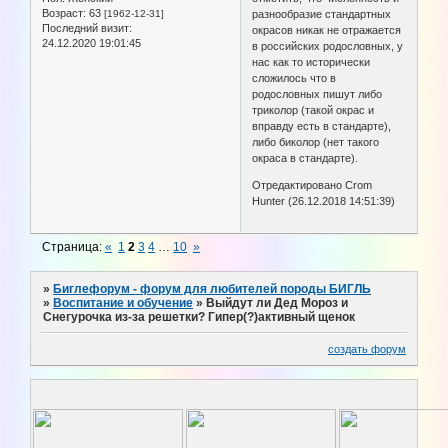
Возраст:
63
разнообразие стандартных
[1962-12-31]
Последний визит:
окрасов никак не отражается
24.12.2020 19:01:45
в российских родословных, у
нас как то исторически
сложилось что в
родословных пишут либо
триколор (такой окрас и
вправду есть в стандарте),
либо биколор (нет такого
окраса в стандарте).
Отредактировано Crom
Hunter (26.12.2018 14:51:39)
Страница:
«
1
2
3
4
…
10
»
»
Биглефорум - форум для любителей породы БИГЛЬ
»
Воспитание и обучение
»
Выйдут ли Дед Мороз и
Снегурочка из-за решетки? Гипер(?)активный щенок
создать форум