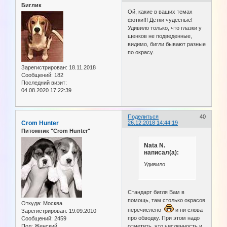
Биглик
Ой, какие в ваших темах
фотки!!! Детки чудесные!
Удивило только, что глазки у
щенков не подведенные,
видимо, бигли бывают разные
по окрасу.
Зарегистрирован
: 18.11.2018
Сообщений:
182
Последний визит:
04.08.2020 17:22:39
Поделиться
40
Crom Hunter
26.12.2018 14:44:19
Питомник "Crom Hunter"
Nata N.
написал(а):
Удивило
Стандарт бигля Вам в
помощь, там столько окрасов
Откуда:
Москва
перечислено
и ни слова
Зарегистрирован
: 19.09.2010
про обводку. При этом надо
Сообщений:
2459
отметить, что численность и
Пол:
Женский