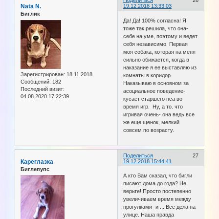
Поделиться
26
Nata N.
19.12.2018 13:33:03
Биглик
Да! Да! 100% согласна! Я
тоже так решила, что она-
себе на уме, поэтому и ведет
себя независимо. Первая
моя собака, которая на меня
сильно обижается, когда в
наказание я ее выставляю из
Зарегистрирован
: 18.11.2018
комнаты в коридор.
Сообщений:
182
Наказываю в основном за
Последний визит:
асоциальное поведение-
04.08.2020 17:22:39
кусает старшего пса во
время игр. Ну, а то. что
игривая очень- она ведь все
же еще щенок, мелкий
совсем по возрасту.
Поделиться
27
Кареглазка
19.12.2018 15:44:41
Биглепупс
А кто Вам сказал, что бигли
писают дома до года? Не
верьте! Просто постепенно
увеличиваем время между
прогулками- и ... Все дела на
улице. Наша правда