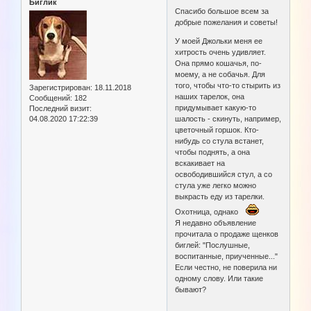
Биглик
Спасибо большое всем за
добрые пожелания и советы!
У моей Джольки меня ее
хитрость очень удивляет.
Она прямо кошачья, по-
моему, а не собачья. Для
того, чтобы что-то стырить из
Зарегистрирован
: 18.11.2018
наших тарелок, она
Сообщений:
182
придумывает какую-то
Последний визит:
04.08.2020 17:22:39
шалость - скинуть, например,
цветочный горшок. Кто-
нибудь со стула встанет,
чтобы поднять, а она
вскакивает на
освободившийся стул, а со
стула уже легко можно
выкрасть еду из тарелки.
Охотница, однако
Я недавно объявление
прочитала о продаже щенков
биглей: "Послушные,
воспитанные, приученные..."
Если честно, не поверила ни
одному слову. Или такие
бывают?