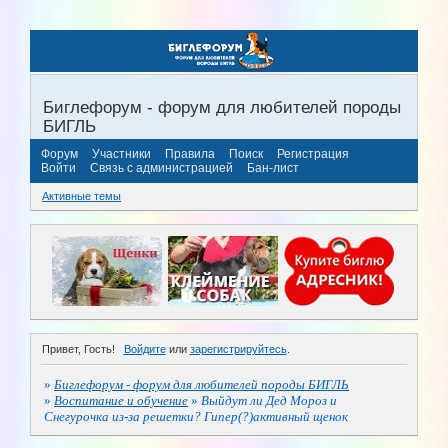
Биглефорум - форум для любителей породы
БИГЛЬ
Форум
Участники
Правила
Поиск
Регистрация
Войти
Связь с администрацией
Бан-лист
Активные темы
Привет, Гость!
Войдите
или
зарегистрируйтесь
.
»
Биглефорум - форум для любителей породы БИГЛЬ
»
Воспитание и обучение
»
Выйдут ли Дед Мороз и
Снегурочка из-за решетки? Гипер(?)активный щенок