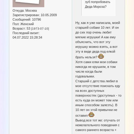
зуб попробовать
Деда Мороза?
Откуда:
Москва
Зарегистрирован
: 10.05.2009
Сообщений:
10796
Ну, как я уже написала, моей
Пол:
Женский
старшей собаке 10 лет. И он
Возраст:
53
[1973-07-10]
до сих пор очень любит
Последний визит:
мягкие игрушки! А как ему
04.07.2022 15:28:34
объяснить, что вот эту
игрушку можно взять, а вот
эту в виде деда под елкой
брать нельзя?
Хотя сами елки мои собаки
никогда не крушили, в том
числе когда были
годовалыми.
Старший с детства любил в
мое отсутствие поискать еду
на всех доступных
поверхностях (доступных - то
есть куда он может тем или
иным способом залезть). В
10 лет он этой привычки не
оставил
Вывод все тот же: отучать от
нежелательного поведения с
самого раннего возраста +