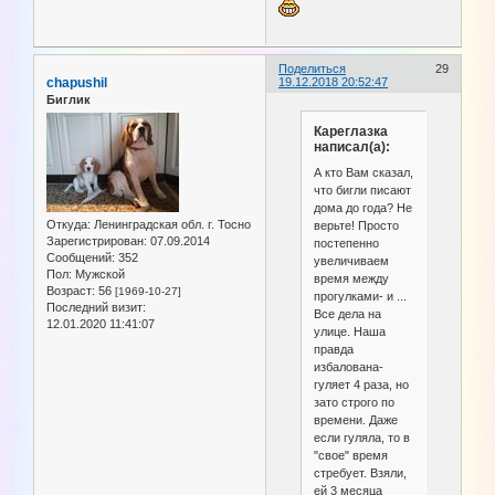
Поделиться
29
chapushil
19.12.2018 20:52:47
Биглик
Кареглазка
написал(а):
А кто Вам сказал,
что бигли писают
дома до года? Не
Откуда:
Ленинградская обл. г. Тосно
верьте! Просто
Зарегистрирован
: 07.09.2014
постепенно
Сообщений:
352
увеличиваем
Пол:
Мужской
время между
Возраст:
56
[1969-10-27]
прогулками- и ...
Последний визит:
Все дела на
12.01.2020 11:41:07
улице. Наша
правда
избалована-
гуляет 4 раза, но
зато строго по
времени. Даже
если гуляла, то в
"свое" время
стребует. Взяли,
ей 3 месяца