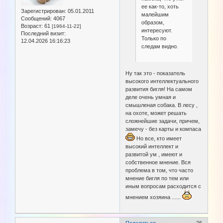
ее как-то, хоть
Зарегистрирован
: 05.01.2011
малейшим
Сообщений:
4067
образом,
Возраст:
61
[1964-11-22]
интересуют.
Последний визит:
Только по
12.04.2026 16:16:23
следам видно.
Ну так это - показатель
высокого интеллектуального
развития бигля! На самом
деле очень умная и
смышленая собака. В лесу ,
на охоте, может решать
сложнейшие задачи, причем,
замечу - без карты и компаса
Но все, кто имеет
высокий интеллект и
развитой ум , имеют и
собственное мнение. Вся
проблема в том, что часто
мнение бигля по тем или
иным вопросам расходится с
мнением хозяина ......