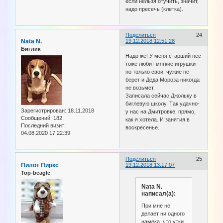
если нельзя отучить, значит,
надо пресечь (клетка).
Поделиться
24
Nata N.
19.12.2018 12:51:28
Биглик
Надо же! У меня старший пес
тоже любит мягкие игрушки-
но только свои, чужие не
берет и Деда Мороза никогда
не возьмет.
Записала сейчас Джольку в
биглевую школу. Так удачно-
Зарегистрирован
: 18.11.2018
у нас на Дмитровке, прямо,
Сообщений:
182
как я хотела. И занятия в
Последний визит:
воскресенье.
04.08.2020 17:22:39
Поделиться
25
Пилот Пиркс
19.12.2018 13:17:07
Top-beagle
Nata N.
написал(а):
При мне не
делает ни одного
намека, что утки