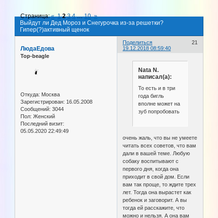
Страница:
«
1
2
3
4
…
10
»
Выйдут ли Дед Мороз и Снегурочка из-за решетки?
Гипер(?)активный щенок
Поделиться
21
ЛюдаЕдова
19.12.2018 08:59:40
Top-beagle
Nata N.
написал(а):
То есть и в три
Откуда:
Москва
года бигль
Зарегистрирован
: 16.05.2008
вполне может на
Сообщений:
3044
зуб попробовать
Пол:
Женский
Последний визит:
05.05.2020 22:49:49
очень жаль, что вы не умеете
читать всех советов, что вам
дали в вашей теме. Любую
собаку воспитывают с
первого дня, когда она
приходит в свой дом. Если
вам так проще, то ждите трех
лет. Тогда она вырастет как
ребенок и заговорит. А вы
тогда ей расскажите, что
можно и нельзя. А она вам