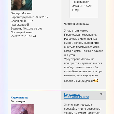
- они писают
дома И ПОСЛЕ
ГОДА
Откуда:
Москва
Зарегистрирован
: 23.12.2012
Сообщений:
1614
Чистейшая правда.
Пол:
Женский
Возраст:
40
[1986-05-29]
У нас стоит лоток.
Последний визит:
Прописался пожизненно.
25.02.2025 18:10:24
Началось с моих ночных
смен... Теперь бывает, что
она туда подспускает даже
когда я дома. Так же в районе
3-4 утра.
Урсу терпит. Лотком не
пользуется и дома не писает
вообще. Хотя казалось бы,
что кобель может метить при
наличии дома еще одного
кобеля и сущей девки
Поделиться
33
Кареглазка
20.12.2018 13:17:51
Биглепупс
Значит нам повезло с
собакой... Или "с возрастом
узнаем"... Будем надеяться