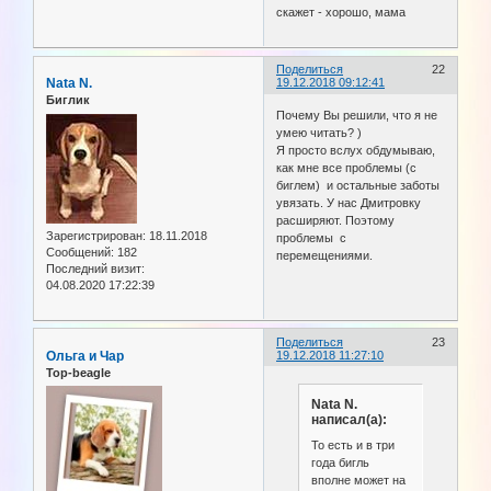
скажет - хорошо, мама
Поделиться
22
Nata N.
19.12.2018 09:12:41
Биглик
Почему Вы решили, что я не
умею читать? )
Я просто вслух обдумываю,
как мне все проблемы (с
биглем) и остальные заботы
увязать. У нас Дмитровку
расширяют. Поэтому
Зарегистрирован
: 18.11.2018
проблемы с
Сообщений:
182
перемещениями.
Последний визит:
04.08.2020 17:22:39
Поделиться
23
Ольга и Чар
19.12.2018 11:27:10
Top-beagle
Nata N.
написал(а):
То есть и в три
года бигль
вполне может на