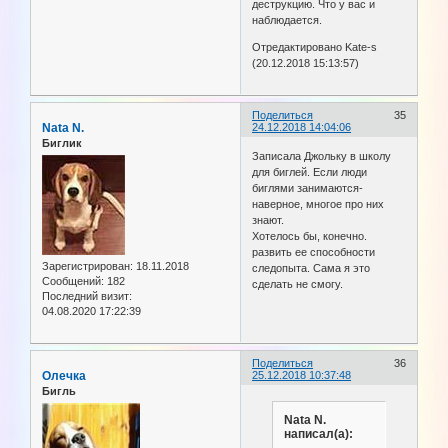
деструкцию. Что у вас и
наблюдается.
Отредактировано Kate-s
(20.12.2018 15:13:57)
Поделиться
35
Nata N.
24.12.2018 14:04:06
Биглик
Записала Джольку в школу
для биглей. Если люди
биглями занимаются-
наверное, многое про них
знают.
Хотелось бы, конечно.
развить ее способности
Зарегистрирован
: 18.11.2018
следопыта. Сама я это
Сообщений:
182
сделать не смогу.
Последний визит:
04.08.2020 17:22:39
Поделиться
36
Олечка
25.12.2018 10:37:48
Бигль
Nata N.
написал(а):