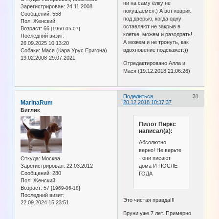
ни на саму ёлку не
Зарегистрирован
: 24.11.2008
покушаемся:) А вот коврик
Сообщений:
558
под дверью, когда одну
Пол:
Женский
оставляют не закрыв в
Возраст:
66
[1960-05-07]
клетке, можем и разодрать!..
Последний визит:
А можем и не тронуть, как
26.09.2025 10:13:20
вдохновение подскажет:))
Собаки:
Мася (Кара Урус Еригона)
19.02.2008-29.07.2021
Отредактировано Алла и
Мася (19.12.2018 21:06:26)
Поделиться
31
MarinaRum
20.12.2018 10:37:37
Биглик
Пилот Пиркс
написал(а):
Абсолютно
верно! Не верьте
- они писают
Откуда:
Москва
дома И ПОСЛЕ
Зарегистрирован
: 22.03.2012
Сообщений:
280
ГОДА
Пол:
Женский
Возраст:
57
[1969-06-18]
Последний визит:
Это чистая правда!!!
22.09.2024 15:23:51
Бруни уже 7 лет. Примерно