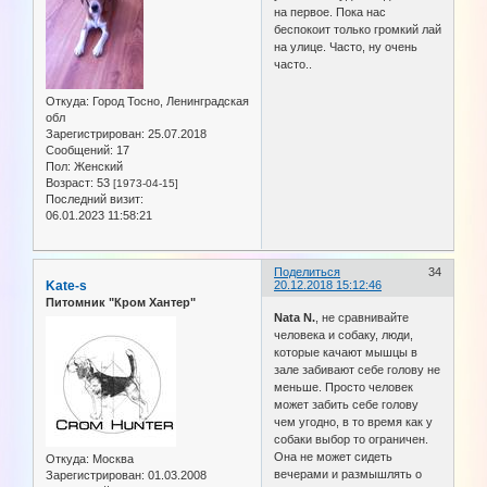
на первое. Пока нас
беспокоит только громкий лай
на улице. Часто, ну очень
часто..
Откуда:
Город Тосно, Ленинградская
обл
Зарегистрирован
: 25.07.2018
Сообщений:
17
Пол:
Женский
Возраст:
53
[1973-04-15]
Последний визит:
06.01.2023 11:58:21
Поделиться
34
Kate-s
20.12.2018 15:12:46
Питомник "Кром Хантер"
Nata N.
, не сравнивайте
человека и собаку, люди,
которые качают мышцы в
зале забивают себе голову не
меньше. Просто человек
может забить себе голову
чем угодно, в то время как у
собаки выбор то ограничен.
Она не может сидеть
Откуда:
Москва
вечерами и размышлять о
Зарегистрирован
: 01.03.2008