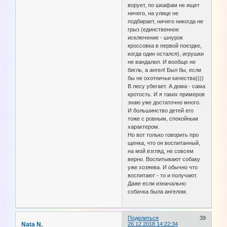
ворует, по шкафам не ищет
ничего, на улице не
подбирает, ничего никогда не
грыз (единственное
исключение - шнурок
кроссовка в первой поездке,
когда один остался), игрушки
не вандалил. И вообще не
бигль, а ангел! Был бы, если
бы не охотничьи качества))))
В лесу убегает. А дома - сама
кротость. И я таких примеров
знаю уже достаточно много.
И большинство детей его
тоже с ровным, спокойным
характером.
Но вот только говорить про
щенка, что он воспитанный,
на мой взгляд, не совсем
верно. Воспитывают собаку
уже хозяева. И обычно что
воспитают - то и получают.
Даже если изначально
собачка была ангелом.
Поделиться
39
Nata N.
26.12.2018 14:22:34