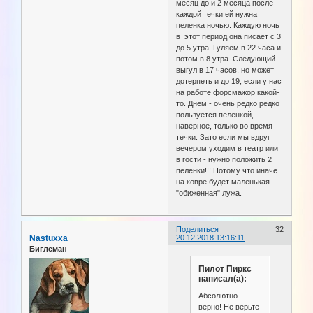
месяц до и 2 месяца после
каждой течки ей нужна
пеленка ночью. Каждую ночь
в этот период она писает с 3
до 5 утра. Гуляем в 22 часа и
потом в 8 утра. Следующий
выгул в 17 часов, но может
дотерпеть и до 19, если у нас
на работе форсмажор какой-
то. Днем - очень редко редко
пользуется пеленкой,
наверное, только во время
течки. Зато если мы вдруг
вечером уходим в театр или
в гости - нужно положить 2
пеленки!!! Потому что иначе
на ковре будет маленькая
"обиженная" лужа.
Поделиться
32
Nastuxxa
20.12.2018 13:16:11
Биглеман
Пилот Пиркс
написал(а):
Абсолютно
верно! Не верьте