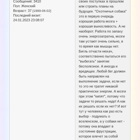
Сообщений:
3410
своих поступках в прошлом
Пол:
Женский
или строить планы на
Возраст:
37
[1989-06-02]
будущее. "Охотничья собака"
Последний визит:
это в первую очередь
24.01.2023 23:08:07
хорошая работа мозга +
хорошая выносливость. А не
наоборот. Работа по запаху
очень энергозатратна, мозги
там устают очень сильно, в
то время как мышцы нет.
Бигль отчасти нюхач,
соответственно пытаться его
"выбегать" занятие
бесполезное. А иногда и
вредящее. Любой бег должен
быть направлен на
выполнение задачи, если нет
то это не тратит никакой
практически энергии. А мозги
при этом "кипят", потому что
задачи то решать надо! А как
их решать если их нет? И вот
тут у человека как раз есть
выбор - подумать о
вселенском, а у собаки нет -
потому она впадает в
состояние фрустрации,
которое влечет за собой