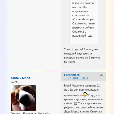
было, к 5 дома не
писали. По
погрызы-нас
спасли ветки
яблони без коры.
С удовольствием
грызем и сейчас.
Собаке 2 с
половиной года.
У нас старший 2 прогулки,
младший еще днем и
вечером выход на 1 минуту
на попис.
Поделиться
30
Алла и Мася
19.12.2018 21:05:49
Бигль
Моей Масяне в феврале 11
лет. До сих пор «торпеда с
крылышками»
И да, что
грызли в детстве, то можем и
сейчас:))) Ёлку в детстве не
рядили, поэтому сейчас ни на
Деда Мороза, ни на Снегурку,
Откуда:
г.Егорьевск, Моск.обл.