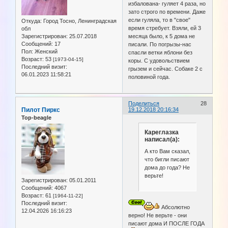
избалована- гуляет 4 раза, но
зато строго по времени. Даже
если гуляла, то в "свое"
Откуда:
Город Тосно, Ленинградская
время стребует. Взяли, ей 3
обл
Зарегистрирован
: 25.07.2018
месяца было, к 5 дома не
Сообщений:
17
писали. По погрызы-нас
Пол:
Женский
спасли ветки яблони без
Возраст:
53
[1973-04-15]
коры. С удовольствием
Последний визит:
грызем и сейчас. Собаке 2 с
06.01.2023 11:58:21
половиной года.
Поделиться
28
Пилот Пиркс
19.12.2018 20:16:34
Top-beagle
Кареглазка
написал(а):
А кто Вам сказал,
что бигли писают
дома до года? Не
верьте!
Зарегистрирован
: 05.01.2011
Сообщений:
4067
Возраст:
61
[1964-11-22]
Последний визит:
Абсолютно
12.04.2026 16:16:23
верно! Не верьте - они
писают дома И ПОСЛЕ ГОДА