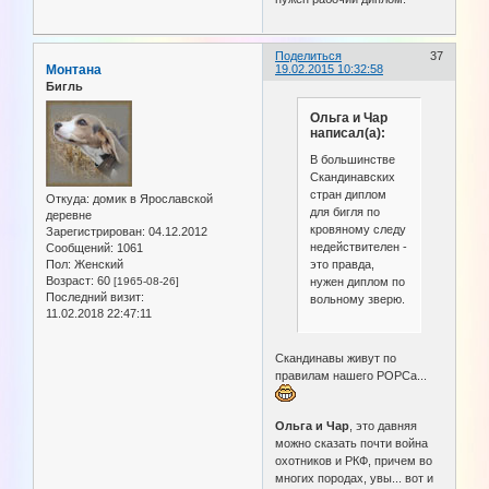
Поделиться
37
Монтана
19.02.2015 10:32:58
Бигль
Ольга и Чар
написал(а):
В большинстве
Скандинавских
стран диплом
Откуда:
домик в Ярославской
для бигля по
деревне
кровяному следу
Зарегистрирован
: 04.12.2012
недействителен -
Сообщений:
1061
это правда,
Пол:
Женский
Возраст:
60
нужен диплом по
[1965-08-26]
Последний визит:
вольному зверю.
11.02.2018 22:47:11
Скандинавы живут по
правилам нашего РОРСа...
Ольга и Чар
, это давняя
можно сказать почти война
охотников и РКФ, причем во
многих породах, увы... вот и