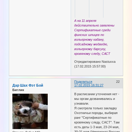
А на 11 апреля
действительно заявлены
Сертификатные среди
финских шпицев по
вольерному кабану,
подсадному медведю,
вольерному барсуку,
кровяному следу, САСТ
Отредактировано Nastuxxa
(17.02.2015 15:57:00)
Поделиться
22
Дар Шах Фэт Бой
17.02.2015 16:31:27
Биглик
В расписании уточнения нет -
мы оргам дозванивались и
узнавали.
Я смотрела только закладку
Охотничьи породы, выбирая
ранг "Сертификатные по
кровяному следу, САСТ". Там
есть даты 1-3 мая, 23-24 мая,
30-31 мая (Чемпионат России