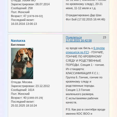
Откуда:
Лобня МО
по кровяному следу), 20-21
Зарегистрирован
: 08.07.2014
Сообщений:
258
июня, 11-12 июля и т.д.
Пол:
Женский
Отредактировано Дар Шах
Возраст:
47
[1978-09-02]
Фэт Бой (17.02.2015 16:44:46)
Последний визит:
16.03.2016 13:00:13
Поделиться
23
Nastuxxa
17.02.2015 16:42:58
Биглеман
ну вроде как бигль к
6 группе
относится по FCI
- ГОНЧИЕ,
ГОНЧИЕ ПО КРОВЯНОМУ
СЛЕДУ И РОДСТВЕННЫЕ
ПОРОДЫ. Секция 1 - гончие.
Из стандарта:
КЛАССИФИКАЦИЯ F.C.I.:
Группа 6. Гончие, гончие по
кровяному следу и
Откуда:
Москва
родственные породы.
Зарегистрирован
: 23.12.2012
Сообщений:
1614
Секция 1.3 Гончие
Пол:
Женский
маленького размера.
Возраст:
40
[1986-05-29]
С испытаниями рабочих
Последний визит:
качеств.
25.02.2025 18:10:24
P.S. Как раз в сентябре вроде
именно КОС ВОО и