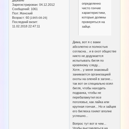
деревне
определенно
Зарегистрирован
: 04.12.2012
чисто гончие
Сообщений:
1061
характеристики,
Пол:
Женский
которые должны
Возраст:
60
[1965-08-26]
проверяться на
Последний визит:
11.02.2018 22:47:11
зайце.
Дима, вот я с вами
абсолютно и полностью
согласна... и в охот обществе
никто не додумается
испытывать бигля по
кровяному следу...
Хотя... у меня знакомый
занимается организацией
охоты на оленей в загоне...
так вот он специально взял
бигля, чтобы находить
подранка, чтобы не
перебаламутил все
поголовье, как лайка или
крупная гончая... Но и зайцев
его биглюха гоняет вполне
успешно...
Вопрос тут вот в чем...
Чтобы выставляться на