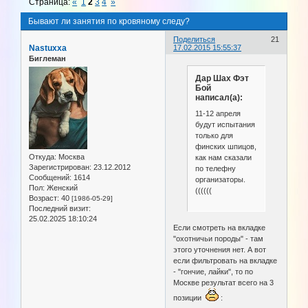
Страница:
«
1
2
3
4
»
Бывают ли занятия по кровяному следу?
Поделиться
21
Nastuxxa
17.02.2015 15:55:37
Биглеман
Дар Шах Фэт
Бой
написал(а):
11-12 апреля
будут испытания
только для
финских шпицов,
Откуда:
Москва
как нам сказали
Зарегистрирован
: 23.12.2012
по телефну
Сообщений:
1614
организаторы.
Пол:
Женский
((((((
Возраст:
40
[1986-05-29]
Последний визит:
25.02.2025 18:10:24
Если смотреть на вкладке
"охотничьи породы" - там
этого уточнения нет. А вот
если фильтровать на вкладке
- "гончие, лайки", то по
Москве результат всего на 3
позиции
: