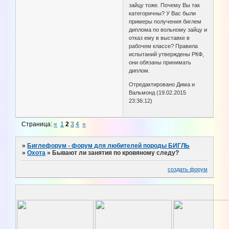
зайцу тоже. Почему Вы так
категоричны? У Вас были
примеры получения биглем
диплома по вольному зайцу и
отказ ему в выставке в
рабочем классе? Правила
испытаний утверждены РКФ,
они обязаны принимать
диплом.
Отредактировано Дима и
Вальмонд (19.02.2015
23:36:12)
Страница:
«
1
2
3
4
»
»
Биглефорум - форум для любителей породы БИГЛЬ
»
Охота
»
Бывают ли занятия по кровяному следу?
создать форум