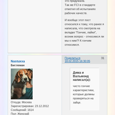
это придумала.
Так же FCI в стандарте
отметил об испытаниях
рабочих качеств.
И вообще этот пост
относился к тому, что ранее я
написала, что смотрела на
вкладке "Гончие, лайки",
возник вопрос - относимся ли
мы к ним?! К гончим
относимся.
Поделиться
31
Nastuxxa
18.02.2015 16:30:05
Биглеман
Дима и
Вальмонд
написал(а):
чисто гончие
характеристики,
которые должны
проверяться на
Откуда:
Москва
зайце.
Зарегистрирован
: 23.12.2012
Сообщений:
1614
Пол:
Женский