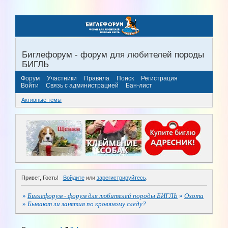
Биглефорум - форум для любителей породы
БИГЛЬ
Форум
Участники
Правила
Поиск
Регистрация
Войти
Связь с администрацией
Бан-лист
Активные темы
Привет, Гость!
Войдите
или
зарегистрируйтесь
.
»
Биглефорум - форум для любителей породы БИГЛЬ
»
Охота
»
Бывают ли занятия по кровяному следу?