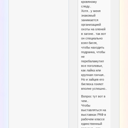
кровяному
следу..
Хотя.. у меня
знакомый
занимается
организацией
охоты на оленей
в загоне.. так вот
он специально
взял бигля,
чтобы находить
подранка, чтобы
не
перебаламутил
все поголовье,
как лайка или
крупная гончая..
Но и зайцев его
биглюха гоняет
вполне успешно..
Вопрос тут вот в
чем..
Чтобы
выставляться на
выставках РКФ в
рабочем классе
единственный