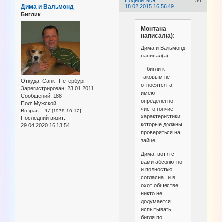
Поделиться
34
Дима и Вальмонд
18.02.2015 16:56:49
Биглик
Монтана
написал(а):
Дима и Вальмонд
написал(а):
бигли к
таковым не
Откуда:
Санкт-Петербург
относятся, а
Зарегистрирован
: 23.01.2011
имеют
Сообщений:
188
определенно
Пол:
Мужской
чисто гончие
Возраст:
47
[1978-10-12]
характеристики,
Последний визит:
которые должны
29.04.2020 16:13:54
проверяться на
зайце.
Дима, вот я с
вами абсолютно
и полностью
согласна.. и в
охот обществе
никто не
додумается
испытывать
бигля по