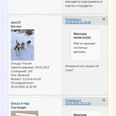
приходится подстраиваться
под тех и под других...
Поделиться
38
alex33
19.02.2015 21:42:00
Биглик
Монтана
написал(а):
РКФ не признает
охотничьи
дипломы..
Откуда:
Россия
Интересно не слышал об
Зарегистрирован
: 25.01.2013
этом?
Сообщений:
142
Пол:
Мужской
Возраст:
8
[2018-03-30]
Последний визит:
05.03.2025 11:32:48
Поделиться
39
Ольга и Чар
19.02.2015 23:12:55
Top-beagle
Монтана