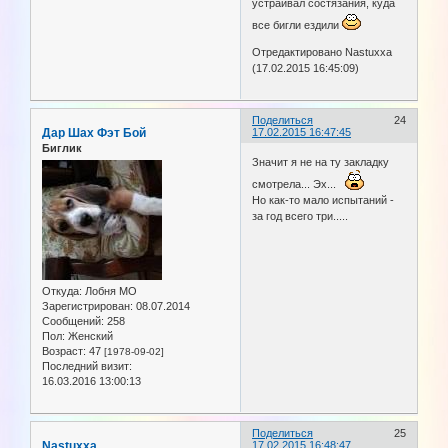
устраивал состязания, куда
все бигли ездили
Отредактировано Nastuxxa
(17.02.2015 16:45:09)
Поделиться
24
Дар Шах Фэт Бой
17.02.2015 16:47:45
Биглик
Значит я не на ту закладку
смотрела... Эх...
Но как-то мало испытаний -
за год всего три.....
Откуда:
Лобня МО
Зарегистрирован
: 08.07.2014
Сообщений:
258
Пол:
Женский
Возраст:
47
[1978-09-02]
Последний визит:
16.03.2016 13:00:13
Поделиться
25
Nastuxxa
17.02.2015 16:48:47