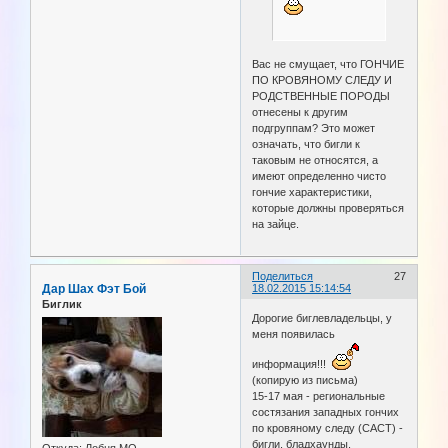
Вас не смущает, что ГОНЧИЕ
ПО КРОВЯНОМУ СЛЕДУ И
РОДСТВЕННЫЕ ПОРОДЫ
отнесены к другим
подгруппам? Это может
означать, что бигли к
таковым не относятся, а
имеют определенно чисто
гончие характеристики,
которые должны проверяться
на зайце.
Поделиться
27
Дар Шах Фэт Бой
18.02.2015 15:14:54
Биглик
Дорогие биглевладельцы, у
меня появилась
информация!!!
(копирую из письма)
15-17 мая - региональные
состязания западных гончих
по кровяному следу (САСТ) -
бигли, бладхаунды,
Откуда:
Лобня МО