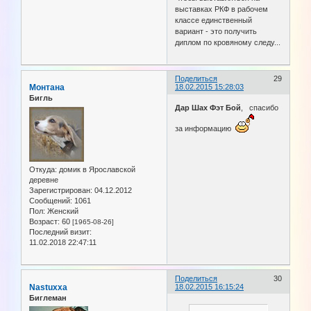
выставках РКФ в рабочем
классе единственный
вариант - это получить
диплом по кровяному следу...
Поделиться
29
Монтана
18.02.2015 15:28:03
Бигль
Дар Шах Фэт Бой
, спасибо
за информацию
Откуда:
домик в Ярославской
деревне
Зарегистрирован
: 04.12.2012
Сообщений:
1061
Пол:
Женский
Возраст:
60
[1965-08-26]
Последний визит:
11.02.2018 22:47:11
Поделиться
30
Nastuxxa
18.02.2015 16:15:24
Биглеман