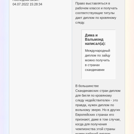
Право выставляться в
04.07.2022 15:28:34
рабочем классе и получать
соответствующие титулы
дает диплом по кровяному
следу.
Дима и
Вальмонд
написал(а):
Международный
диплом по зайцу
можно получить
в странах
скандинавии
В большинстве
Скандинавских стран диплом
для бигля по кровяному
следу недействителен - это
правда, нужен диплом по
вольному зверю. Но в других
Европейских странах его
признают, даже в том случае,
когда для получения
чемпионства этой страны
нужен рабочий диплом.