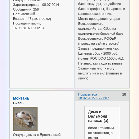
бассетхаунды, вандейские
Зарегистрирован
: 08.07.2014
бассет грифоны, баварские и
Сообщений:
258
ганноверские гончие.
Пол:
Женский
Возраст:
47
Место проведения: угодья
[1978-09-02]
Последний визит:
Воскресенского
16.03.2016 13:00:13
охотхозяйства. Сбор на
охотничье-рыболовной базе
Воскресенского РООиР
(проезд на сайте vrooir.ru).
Запись предварительная.
Целевой сбор - 2000 руб.
(члены КОС ВОО 1500 руб.).
Не знаю, как сюда вставить
Заявочный лист - могу
выслать на мейл (пишите в
личку)
Поделиться
28
Монтана
18.02.2015 15:27:07
Бигль
Дима и
Вальмонд
написал(а):
бигли к таковым
не относятся, а
Откуда:
домик в Ярославской
имеют