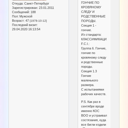
ГОНЧИЕ ПО
Откуда:
Санкт-Петербург
КРОВЯНОМУ
Зарегистрирован
: 23.01.2011
СЛЕДУ И
Сообщений:
188
РОДСТВЕННЫЕ
Пол:
Мужской
Возраст:
47
ПОРОДЫ.
[1978-10-12]
Последний визит:
Секция 1 -
29.04.2020 16:13:54
гончие.
Из стандарта:
КЛАССИФИКАЦИЯ
F.C.I.:
Группа 6. Гончие,
гончие по
кровяному следу
и родственные
породы.
Секция 1.3
Гончие
маленького
размера.
С испытаниями
рабочих качеств.
P.S. Как раз в
сентябре вроде
именно КОС
ВОО и устраивал
состязания, куда
все бигли ездили