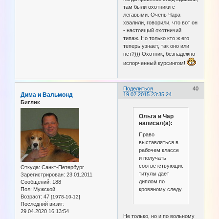
там были охотники с
легавыми. Очень Чара
хвалили, говорили, что вот он
- настоящий охотничий
типаж. Но только кто ж его
теперь узнает, так оно или
нет?))) Охотник, безнадежно
испорченный курсингом!
Поделиться
40
Дима и Вальмонд
19.02.2015 23:35:24
Биглик
Ольга и Чар
написал(а):
Право
выставляться в
рабочем классе
и получать
соответствующие
Откуда:
Санкт-Петербург
титулы дает
Зарегистрирован
: 23.01.2011
диплом по
Сообщений:
188
кровяному следу.
Пол:
Мужской
Возраст:
47
[1978-10-12]
Последний визит:
29.04.2020 16:13:54
Не только, но и по вольному