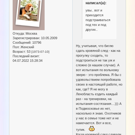
написал(а):
увы.. вот и
приходится
подстраиваться
под тех и под
других..
Откуда:
Москва
Зарегистрирован
: 10.05.2009
Сообщений:
10796
Ну, учитывая, что биглю
Пол:
Женский
сдать кровяной след - как на
Возраст:
53
[1973-07-10]
прогулку сходить, то
Последний визит:
подстроиться не так уж и
04.07.2022 15:28:34
сложно (в нашем случае). А
вот испытания по вольному
зверю - это проблема. Я бы с
удовольствием попробовала
своих в настоящей работе, но
как, где? Я не могу в
Ленобласть ездить каждый
раз - на тренировки, на
испытания-состязания....))) А
в Подмосковье их нет,
насколько я знаю. Охотников
у нас в семье тоже нет и не
намечается. Вот и все,
тупик.
Когда кровяной след сдавали,