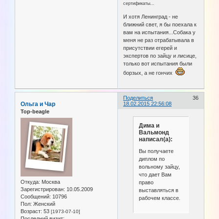
сертификаты...
И хотя Ленинград - не
ближний свет, я бы поехала к
вам на испытания...Собака у
меня не раз отрабатывала в
присутствии егерей и
экспертов по зайцу и лисице,
только вот испытания были
борзых, а не гончих
Поделиться
36
Ольга и Чар
18.02.2015 22:56:08
Top-beagle
Дима и
Вальмонд
написал(а):
Вы получаете
диплом по
вольному зайцу,
что дает Вам
Откуда:
Москва
право
Зарегистрирован
: 10.05.2009
выставляться в
Сообщений:
10796
рабочем классе.
Пол:
Женский
Возраст:
53
[1973-07-10]
Последний визит: