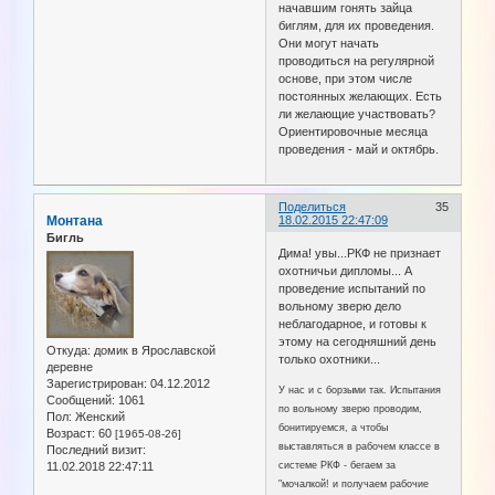
начавшим гонять зайца
биглям, для их проведения.
Они могут начать
проводиться на регулярной
основе, при этом числе
постоянных желающих. Есть
ли желающие участвовать?
Ориентировочные месяца
проведения - май и октябрь.
Поделиться
35
Монтана
18.02.2015 22:47:09
Бигль
Дима! увы...РКФ не признает
охотничьи дипломы... А
проведение испытаний по
вольному зверю дело
неблагодарное, и готовы к
этому на сегодняшний день
Откуда:
домик в Ярославской
только охотники...
деревне
Зарегистрирован
: 04.12.2012
У нас и с борзыми так. Испытания
Сообщений:
1061
по вольному зверю проводим,
Пол:
Женский
бонитируемся, а чтобы
Возраст:
60
[1965-08-26]
выставляться в рабочем классе в
Последний визит:
системе РКФ - бегаем за
11.02.2018 22:47:11
"мочалкой! и получаем рабочие