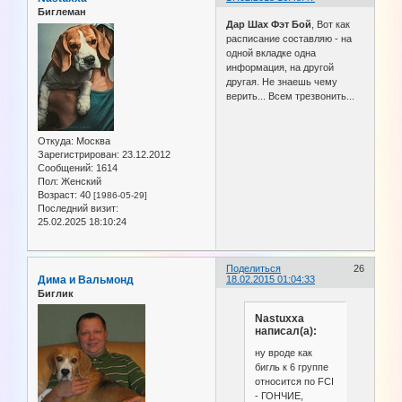
Биглеман
Дар Шах Фэт Бой
, Вот как
расписание составляю - на
одной вкладке одна
информация, на другой
другая. Не знаешь чему
верить... Всем трезвонить...
Откуда:
Москва
Зарегистрирован
: 23.12.2012
Сообщений:
1614
Пол:
Женский
Возраст:
40
[1986-05-29]
Последний визит:
25.02.2025 18:10:24
Поделиться
26
Дима и Вальмонд
18.02.2015 01:04:33
Биглик
Nastuxxa
написал(а):
ну вроде как
бигль к 6 группе
относится по FCI
- ГОНЧИЕ,