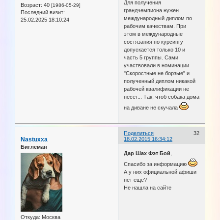
Для получения
Возраст:
40
[1986-05-29]
грандчемпиона нужен
Последний визит:
международный диплом по
25.02.2025 18:10:24
рабочим качествам. При
этом в международные
состязания по курсингу
допускается только 10 и
часть 5 группы. Сами
участвовали в номинации
"Скоростные не борзые" и
полученный диплом никакой
рабочей квалификации не
несет... Так, чтоб собака дома
на диване не скучала
Поделиться
32
Nastuxxa
18.02.2015 16:34:12
Биглеман
Дар Шах Фэт Бой
,
Спасибо за информацию
А у них официальной афиши
нет еще?
Не нашла на сайте
Откуда:
Москва