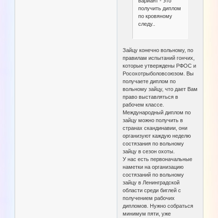
вариант - это
получить диплом
по кровяному
следу..
Зайцу конечно вольному, по
правилам испытаний гончих,
которые утверждены РФОС и
Росохотрыболовсоюзом. Вы
получаете диплом по
вольному зайцу, что дает Вам
право выставляться в
рабочем классе.
Международный диплом по
зайцу можно получить в
странах скандинавии, они
организуют каждую неделю
состязания по вольному
зайцу в сезон охоты.
У нас есть первоначальные
наметки на организацию
состязаний по вольному
зайцу в Ленинградской
области среди биглей с
получением рабочих
дипломов. Нужно собраться
минимум пяти, уже