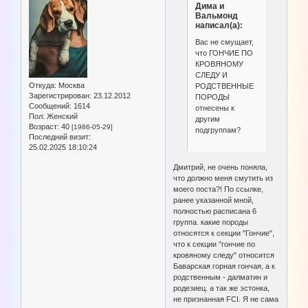
Дима и
Вальмонд
написал(а):
Вас не смущает,
что ГОНЧИЕ ПО
КРОВЯНОМУ
СЛЕДУ И
Откуда:
Москва
РОДСТВЕННЫЕ
Зарегистрирован
: 23.12.2012
ПОРОДЫ
Сообщений:
1614
отнесены к
Пол:
Женский
другим
Возраст:
40
[1986-05-29]
подгруппам?
Последний визит:
25.02.2025 18:10:24
Дмитрий, не очень поняла,
что должно меня смутить из
моего поста?! По ссылке,
ранее указанной мной,
полностью расписана 6
группа. какие породы
относятся к секции "Гончие",
что к секции "гончие по
кровяному следу" относится
Баварская горная гончая, а к
родственным - далматин и
родезиец. а так же эстонка,
не признанная FCI. Я не сама