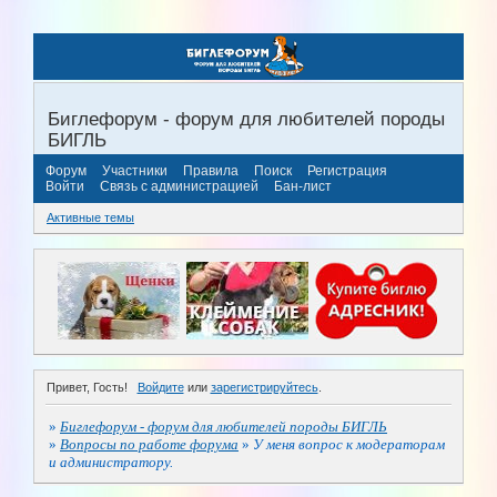
Биглефорум - форум для любителей породы
БИГЛЬ
Форум
Участники
Правила
Поиск
Регистрация
Войти
Связь с администрацией
Бан-лист
Активные темы
Привет, Гость!
Войдите
или
зарегистрируйтесь
.
»
Биглефорум - форум для любителей породы БИГЛЬ
»
Вопросы по работе форума
»
У меня вопрос к модераторам
и администратору.