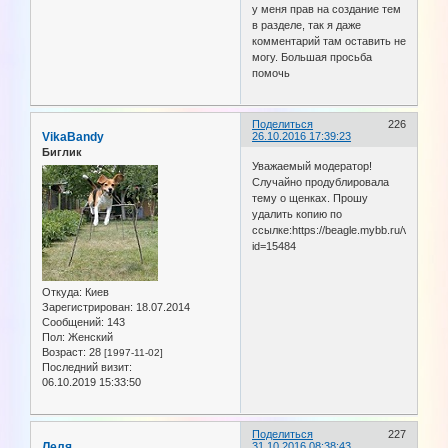
у меня прав на создание тем
в разделе, так я даже
комментарий там оставить не
могу. Большая просьба
помочь
Поделиться
226
VikaBandy
26.10.2016 17:39:23
Биглик
Уважаемый модератор!
Случайно продублировала
тему о щенках. Прошу
удалить копию по
ссылке:https://beagle.mybb.ru/viewtopi
id=15484
Откуда:
Киев
Зарегистрирован
: 18.07.2014
Сообщений:
143
Пол:
Женский
Возраст:
28
[1997-11-02]
Последний визит:
06.10.2019 15:33:50
Поделиться
227
Леля
31.10.2016 08:38:43