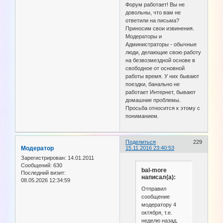
Форум работает! Вы не
довольны, что вам не
ответили на письма?
Приносим свои извинения.
Модераторы и
Администраторы - обычные
люди, делающие свою работу
на безвозмездной основе в
свободное от основной
работы время. У них бывают
поездки, банально не
работает Интернет, бывают
домашние проблемы.
Просьба относится к этому с
пониманием.
Поделиться
229
Модератор
15.11.2016 23:40:53
Зарегистрирован
: 14.01.2011
Сообщений:
630
bal-more
Последний визит:
написал(а):
08.05.2026 12:34:59
Отправил
сообщение
модератору 4
октября, т.е.
неделю назад,