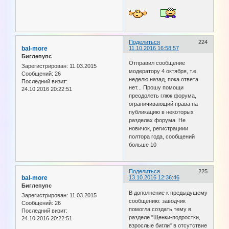
Поделиться
224
bal-more
11.10.2016 16:58:57
Биглепупс
Отправил сообщение
Зарегистрирован
: 11.03.2015
модератору 4 октября, т.е.
Сообщений:
26
неделю назад, пока ответа
Последний визит:
нет... Прошу помощи
24.10.2016 20:22:51
преодолеть глюк форума,
ограничивающий права на
публикацию в некоторых
разделах форума. Не
новичок, регистрациии
полтора года, сообщений
больше 10
Поделиться
225
bal-more
13.10.2016 12:36:46
Биглепупс
В дополнение к предыдущему
Зарегистрирован
: 11.03.2015
сообщению: заводчик
Сообщений:
26
помогла создать тему в
Последний визит:
разделе "Щенки-подростки,
24.10.2016 20:22:51
взрослые бигли" в отсутствие