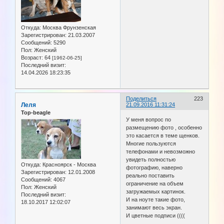
Откуда:
Москва Фрунзенская
Зарегистрирован
: 21.03.2007
Сообщений:
5290
Пол:
Женский
Возраст:
64
[1962-06-25]
Последний визит:
14.04.2026 18:23:35
Поделиться
223
Леля
21.09.2016 11:31:24
Top-beagle
У меня вопрос по
размещению фото , особенно
это касается в теме щенков.
Многие пользуются
телефонами и невозможно
увидеть полностью
Откуда:
Красноярск - Москва
фотографию, наверно
Зарегистрирован
: 12.01.2008
реально поставить
Сообщений:
4067
ограничение на объем
Пол:
Женский
загружаемых картинок.
Последний визит:
И на ноуте такие фото,
18.10.2017 12:02:07
занимают весь экран.
И цветные подписи ((((