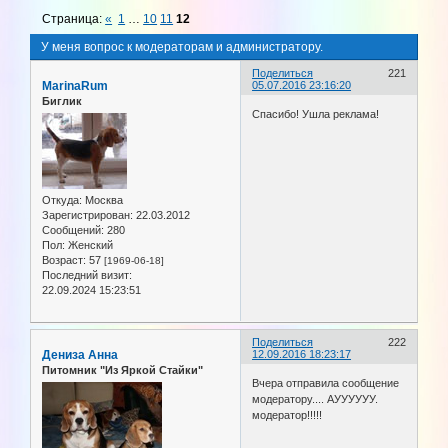
Страница:
«
1
…
10
11
12
У меня вопрос к модераторам и администратору.
Поделиться
221
MarinaRum
05.07.2016 23:16:20
Биглик
Спасибо! Ушла реклама!
Откуда:
Москва
Зарегистрирован
: 22.03.2012
Сообщений:
280
Пол:
Женский
Возраст:
57
[1969-06-18]
Последний визит:
22.09.2024 15:23:51
Поделиться
222
Дениза Анна
12.09.2016 18:23:17
Питомник "Из Яркой Стайки"
Вчера отправила сообщение
модератору.... АУУУУУУ.
модератор!!!!!