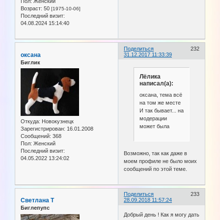
Пол:
Женский
Возраст:
50
[1975-10-06]
Последний визит:
04.08.2024 15:14:40
Поделиться
232
оксана
31.12.2017 11:33:39
Биглик
Лёлика
написал(а):
оксана, тема всё
на том же месте
И так бывает... на
модерации
Откуда:
Новокузнецк
может была
Зарегистрирован
: 16.01.2008
Сообщений:
368
Пол:
Женский
Последний визит:
Возможно, так как даже в
04.05.2022 13:24:02
моем профиле не было моих
сообщений по этой теме.
Поделиться
233
Светлана Т
28.09.2018 11:57:24
Биглепупс
Добрый день ! Как я могу дать