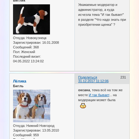
Биглик
Уважаемые модератор и
администратор, а куда
исчезла тема "И так бывает"
в разделе "Что надо знать при
приобретении щенка" ?
Откуда:
Новокузнецк
Зарегистрирован
: 16.01.2008
Сообщений:
368
Пол:
Женский
Последний визит:
04.05.2022 13:24:02
Поделиться
231
Лёлика
31.12.2017 11:12:06
Бигль
оксана
, тема всё на том же
месте
И так бывает
... на
модерации может была
Откуда:
Нижний Новгород
Зарегистрирован
: 13.05.2010
Сообщений:
959