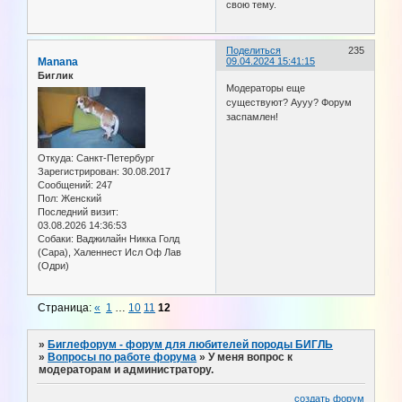
свою тему.
Поделиться
235
Manana
09.04.2024 15:41:15
Биглик
Модераторы еще
существуют? Аууу? Форум
заспамлен!
Откуда:
Санкт-Петербург
Зарегистрирован
: 30.08.2017
Сообщений:
247
Пол:
Женский
Последний визит:
03.08.2026 14:36:53
Собаки:
Ваджилайн Никка Голд
(Сара), Халеннест Исл Оф Лав
(Одри)
Страница:
«
1
…
10
11
12
»
Биглефорум - форум для любителей породы БИГЛЬ
»
Вопросы по работе форума
»
У меня вопрос к
модераторам и администратору.
создать форум