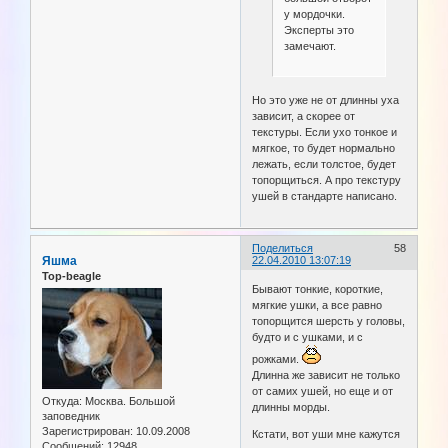
у мордочки.
Эксперты это
замечают.
Но это уже не от длинны уха
зависит, а скорее от
текстуры. Если ухо тонкое и
мягкое, то будет нормально
лежать, если толстое, будет
топорщиться. А про текстуру
ушей в стандарте написано.
Поделиться
58
Яшма
22.04.2010 13:07:19
Top-beagle
Бывают тонкие, короткие,
мягкие ушки, а все равно
топорщится шерсть у головы,
будто и с ушками, и с
рожками.
Длинна же зависит не только
от самих ушей, но еще и от
Откуда:
Москва. Большой
длинны морды.
заповедник
Зарегистрирован
: 10.09.2008
Кстати, вот уши мне кажутся
Сообщений:
12948