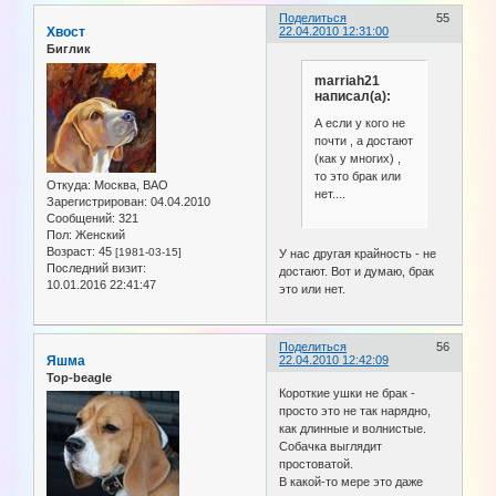
Поделиться
55
Хвост
22.04.2010 12:31:00
Биглик
marriah21
написал(а):
А если у кого не
почти , а достают
(как у многих) ,
то это брак или
Откуда:
Москва, ВАО
нет....
Зарегистрирован
: 04.04.2010
Сообщений:
321
Пол:
Женский
Возраст:
45
[1981-03-15]
У нас другая крайность - не
Последний визит:
достают. Вот и думаю, брак
10.01.2016 22:41:47
это или нет.
Поделиться
56
Яшма
22.04.2010 12:42:09
Top-beagle
Короткие ушки не брак -
просто это не так нарядно,
как длинные и волнистые.
Собачка выглядит
простоватой.
В какой-то мере это даже