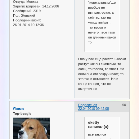
Откуда:
Москва
"нормальным"...раньше
Зарегистрирован
: 14.12.2006
вообще не
Сообщений:
2319
выпрямлялся, а
Пол:
Женский
сейчас, как на
Последний визит:
улицу выйдет,
26.01.2014 10:12:36
так вроде и
ничего...все таки
он длинный какой
то
Она у вас еще растет. Собаки
растут как бы скачками, то
лапы, то голова, то хвост. Но
если она его закручивает, то
это так и останется. Но в
конце концов, это не
смертельно.
Поделиться
50
Яшма
22.04.2010 09:42:08
Top-beagle
eketty
написал(а):
все таки он