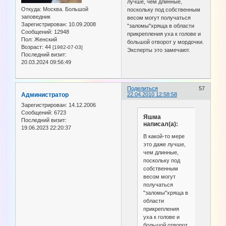
лучше, чем длинные,
Откуда:
Москва. Большой
поскольку под собственным
заповедник
весом могут получаться
Зарегистрирован
: 10.09.2008
"заломы"хряща в области
Сообщений:
12948
прикрепления уха к голове и
Пол:
Женский
большой отворот у мордочки.
Возраст:
44
[1982-07-03]
Эксперты это замечают.
Последний визит:
20.03.2024 09:56:49
Поделиться
57
Администратор
22.04.2010 12:58:58
Зарегистрирован
: 14.12.2006
Сообщений:
6723
Яшма
Последний визит:
написал(а):
19.06.2023 22:20:37
В какой-то мере
это даже лучше,
чем длинные,
поскольку под
собственным
весом могут
получаться
"заломы"хряща в
области
прикрепления
уха к голове и
большой отворот