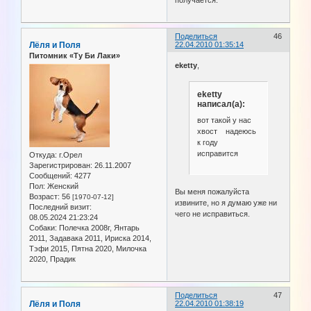
получается.
Поделиться
46
Лёля и Поля
22.04.2010 01:35:14
Питомник «Ту Би Лаки»
eketty
,
eketty
написал(а):
вот такой у нас
хвост надеюсь
к году
исправится
Откуда:
г.Орел
Зарегистрирован
: 26.11.2007
Сообщений:
4277
Пол:
Женский
Вы меня пожалуйста
Возраст:
56
[1970-07-12]
извините, но я думаю уже ни
Последний визит:
чего не исправиться.
08.05.2024 21:23:24
Собаки:
Полечка 2008г, Янтарь
2011, Задавака 2011, Ириска 2014,
Тэфи 2015, Пятна 2020, Милочка
2020, Прадик
Поделиться
47
Лёля и Поля
22.04.2010 01:38:19