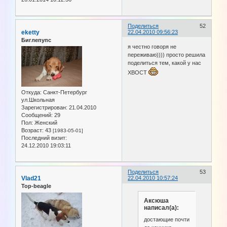
Поделиться
52
eketty
22.04.2010 09:56:23
Биглепупс
я честно говоря не
переживаю)))) просто решила
поделиться тем, какой у нас
ХВОСТ
Откуда:
Санкт-Петербург
ул.Школьная
Зарегистрирован
: 21.04.2010
Сообщений:
29
Пол:
Женский
Возраст:
43
[1983-05-01]
Последний визит:
24.12.2010 19:03:11
Поделиться
53
Vlad21
22.04.2010 10:57:24
Top-beagle
Аксюша
написал(а):
достающие почти