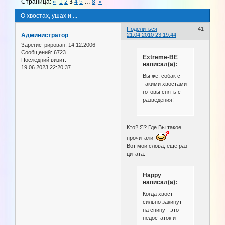
Страница:
«
1
2
3
4
5
…
8
»
О хвостах, ушах и ...
Поделиться
41
Администратор
21.04.2010 23:19:44
Зарегистрирован
: 14.12.2006
Сообщений:
6723
Extreme-BE
Последний визит:
написал(а):
19.06.2023 22:20:37
Вы же, собак с
такими хвостами
готовы снять с
разведения!
Кто? Я? Где Вы такое
прочитали
Вот мои слова, еще раз
цитата:
Happy
написал(а):
Когда хвост
сильно закинут
на спину - это
недостаток и