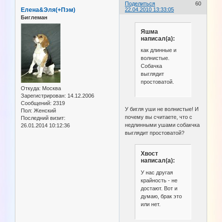
Поделиться
60
Елена&Эля(+Пэм)
22.04.2010 13:33:05
Биглеман
Яшма
написал(а):
как длинные и
волнистые.
Собачка
выглядит
простоватой.
Откуда:
Москва
Зарегистрирован
: 14.12.2006
Сообщений:
2319
У бигля уши не волнистые! И
Пол:
Женский
почему вы считаете, что с
Последний визит:
недлинными ушами собакчка
26.01.2014 10:12:36
выглядит простоватой?
Хвост
написал(а):
У нас другая
крайность - не
достают. Вот и
думаю, брак это
или нет.