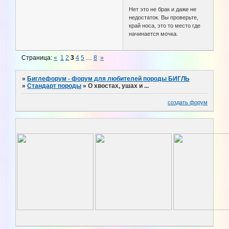
Нет это не брак и даже не
недостаток. Вы проверьте,
край носа, это то место где
начинается мочка.
Страница:
«
1
2
3
4
5
…
8
»
»
Биглефорум - форум для любителей породы БИГЛЬ
»
Стандарт породы
»
О хвостах, ушах и ...
создать форум