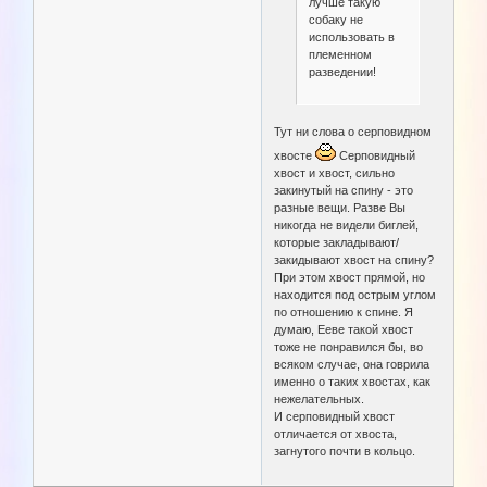
лучше такую
собаку не
использовать в
племенном
разведении!
Тут ни слова о серповидном
хвосте
Серповидный
хвост и хвост, сильно
закинутый на спину - это
разные вещи. Разве Вы
никогда не видели биглей,
которые закладывают/
закидывают хвост на спину?
При этом хвост прямой, но
находится под острым углом
по отношению к спине. Я
думаю, Ееве такой хвост
тоже не понравился бы, во
всяком случае, она говрила
именно о таких хвостах, как
нежелательных.
И серповидный хвост
отличается от хвоста,
загнутого почти в кольцо.