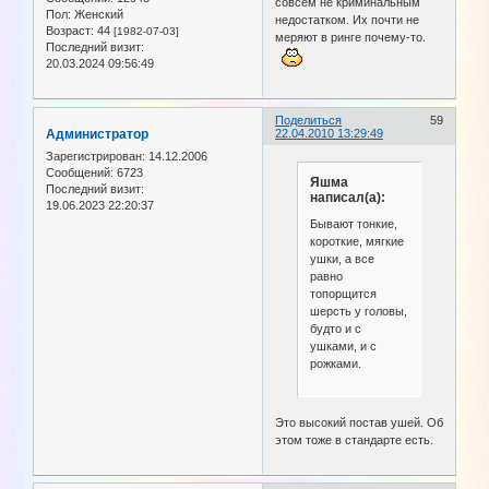
совсем не криминальным
Пол:
Женский
недостатком. Их почти не
Возраст:
44
[1982-07-03]
меряют в ринге почему-то.
Последний визит:
20.03.2024 09:56:49
Поделиться
59
Администратор
22.04.2010 13:29:49
Зарегистрирован
: 14.12.2006
Сообщений:
6723
Яшма
Последний визит:
написал(а):
19.06.2023 22:20:37
Бывают тонкие,
короткие, мягкие
ушки, а все
равно
топорщится
шерсть у головы,
будто и с
ушками, и с
рожками.
Это высокий постав ушей. Об
этом тоже в стандарте есть.