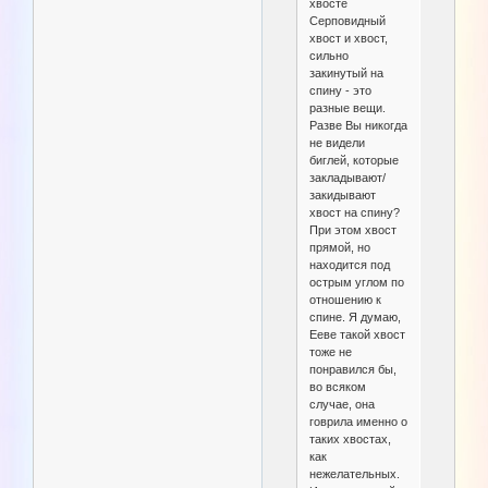
хвосте
Серповидный
хвост и хвост,
сильно
закинутый на
спину - это
разные вещи.
Разве Вы никогда
не видели
биглей, которые
закладывают/
закидывают
хвост на спину?
При этом хвост
прямой, но
находится под
острым углом по
отношению к
спине. Я думаю,
Ееве такой хвост
тоже не
понравился бы,
во всяком
случае, она
говрила именно о
таких хвостах,
как
нежелательных.