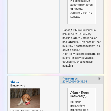
И серповидный
хвост отличается
от хвоста,
загнутого почти в
кольцо.
Народ!!! ВЫ меня конечно
извините!!!! Но не могу
промолчать!!! У меня такое
впечатление , что Катя и Олег
ни с Вами разговаривают , а с
сами с собой!
Я ни хочу ни кого обижать, но
ни кто ни кому не должен
объяснять очевивидных
вещей!!!
Поделиться
48
eketty
22.04.2010 09:35:35
Биглепупс
Лёля и Поля
написал(а):
Вы меня
пожалуйста
извините, но я