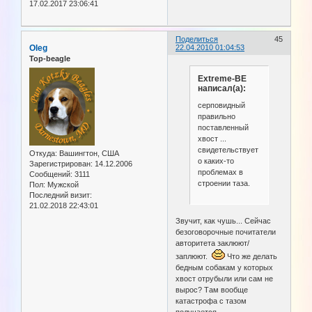
17.02.2017 23:06:41
Поделиться
45
Oleg
22.04.2010 01:04:53
Top-beagle
Extreme-BE
написал(а):
серповидный
правильно
поставленный
хвост ...
свидетельствует
Откуда:
Вашингтон, США
о каких-то
Зарегистрирован
: 14.12.2006
проблемах в
Сообщений:
3111
строении таза.
Пол:
Мужской
Последний визит:
21.02.2018 22:43:01
Звучит, как чушь... Сейчас
безоговорочные почитатели
авторитета заклюют/
заплюют.
Что же делать
бедным собакам у которых
хвост отрубыли или сам не
вырос? Там вообще
катастрофа с тазом