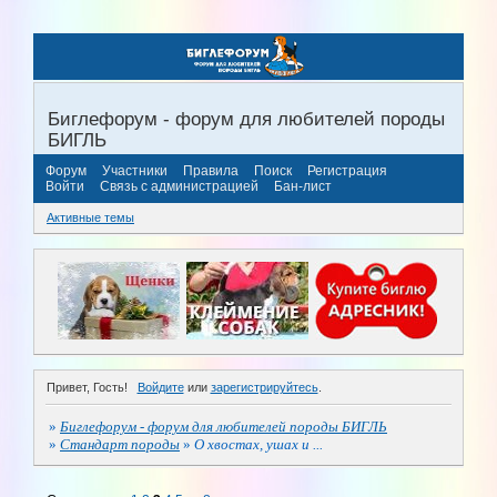
Биглефорум - форум для любителей породы
БИГЛЬ
Форум
Участники
Правила
Поиск
Регистрация
Войти
Связь с администрацией
Бан-лист
Активные темы
Привет, Гость!
Войдите
или
зарегистрируйтесь
.
»
Биглефорум - форум для любителей породы БИГЛЬ
»
Стандарт породы
»
О хвостах, ушах и ...