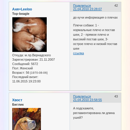
Поделиться
42
Аня+Leeloo
21.04.2010 23:28:07
Top-beagle
до кучи информация о плечах
Плечи собаки: 1 -
нормальные плечо и постав
шеи, 2 - прямое плечо и
высокий постав шеи, 3-
острое плечо и низкий постав
шеи
ссылка
Откуда:
м.пр.Вернадского
Зарегистрирован
: 21.11.2007
Сообщений:
5672
Пол:
Женский
Возраст:
56
[1970-08-06]
Последний визит:
11.06.2015 19:23:00
Поделиться
43
Хвост
21.04.2010 23:58:55
Биглик
А подскажите,
регламентирована ли длина
ушей?