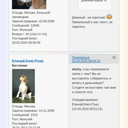
длинный какой то
Откуда:
Москва. Большой
заповедник
Длинный - не короткий.
Зарегистрирован
: 10.09.2008
Прикольный у вас хвост, не
Сообщений:
12948
парьтесь.
Пол:
Женский
Возраст:
44
[1982-07-03]
Последний визит:
20.03.2024 09:56:49
Поделиться
51
Елена&Эля(+Пэм)
22.04.2010 09:44:31
Биглеман
eketty
, а вы переживаете
связи с чем? Вы ее
выставлять собираетесь и
вязать в дальнейшм?
Сходите на выставку там вам
и отметят все.
Отредактировано
Елена&Эля(+Пэм)
Откуда:
Москва
(22.04.2010 09:51:21)
Зарегистрирован
: 14.12.2006
Сообщений:
2319
Пол:
Женский
Последний визит:
26.01.2014 10:12:36