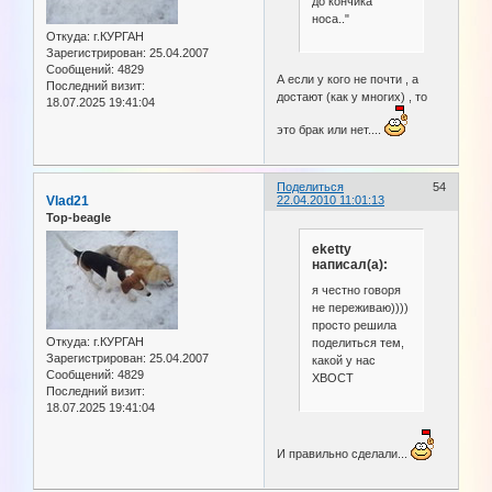
до кончика
носа.."
Откуда:
г.КУРГАН
Зарегистрирован
: 25.04.2007
Сообщений:
4829
А если у кого не почти , а
Последний визит:
достают (как у многих) , то
18.07.2025 19:41:04
это брак или нет....
Поделиться
54
Vlad21
22.04.2010 11:01:13
Top-beagle
eketty
написал(а):
я честно говоря
не переживаю))))
просто решила
Откуда:
г.КУРГАН
поделиться тем,
Зарегистрирован
: 25.04.2007
какой у нас
Сообщений:
4829
ХВОСТ
Последний визит:
18.07.2025 19:41:04
И правильно сделали...