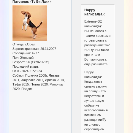
Питомник «Ту Би Лаки»
Happy
написал(а):
Extreme-BE
написал(а):
Вы же, собак с
такими хвостами
готовы снять с
Откуда:
г.Орел
разведения!Кто?
Зарегистрирован
: 26.11.2007
Я? Где Вы такое
Сообщений:
4277
прочитали
Пол:
Женский
Вот мои слова,
Возраст:
56
[1970-07-12]
еще раз цитата:
Последний визит:
08.05.2024 21:23:24
Happy
Собаки:
Полечка 2008г, Янтарь
написал(а):
2011, Задавака 2011, Ириска 2014,
Когда хвост
Тэфи 2015, Пятна 2020, Милочка
сильно закинут
2020, Прадик
на спину - это
недостаток и
лучше такую
собаку не
использовать в
племенном
разведении!Тут
ни слова о
серповидном