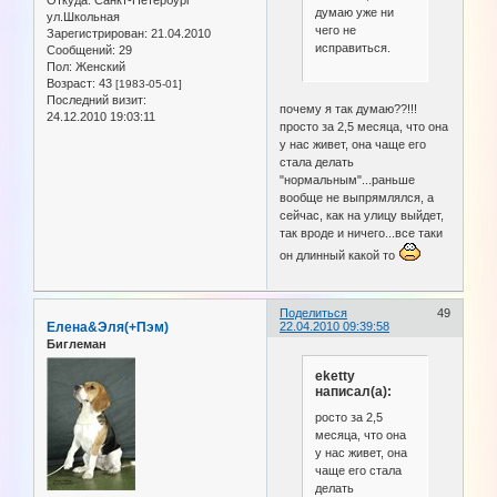
Откуда:
Санкт-Петербург
думаю уже ни
ул.Школьная
чего не
Зарегистрирован
: 21.04.2010
исправиться.
Сообщений:
29
Пол:
Женский
Возраст:
43
[1983-05-01]
Последний визит:
почему я так думаю??!!!
24.12.2010 19:03:11
просто за 2,5 месяца, что она
у нас живет, она чаще его
стала делать
"нормальным"...раньше
вообще не выпрямлялся, а
сейчас, как на улицу выйдет,
так вроде и ничего...все таки
он длинный какой то
Поделиться
49
Елена&Эля(+Пэм)
22.04.2010 09:39:58
Биглеман
eketty
написал(а):
росто за 2,5
месяца, что она
у нас живет, она
чаще его стала
делать