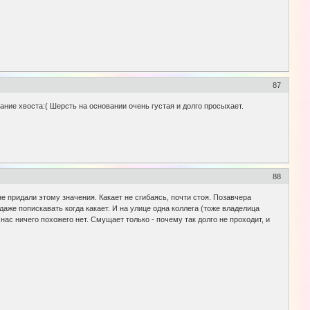
87
ание хвоста:( Шерсть на основании очень густая и долго просыхает.
88
не придали этому значения. Какает не сгибаясь, почти стоя. Позавчера
аже попискавать когда какает. И на улице одна коллега (тоже владелица
ас ничего похожего нет. Смущает только - почему так долго не проходит, и