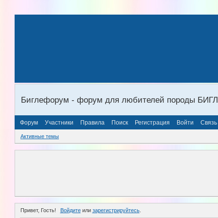
Биглефорум - форум для любителей породы БИГ
Форум
Участники
Правила
Поиск
Регистрация
Войти
Связь
Активные темы
Привет, Гость!
Войдите
или
зарегистрируйтесь
.