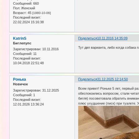
Сообщений:
660
Пол:
Женский
Возраст:
45
[1980-10-06]
Последний визит:
22.02.2024 15:16:38
KatrinS
Поделиться
10.11.2016 14:35:09
Биглепупс
Тут двп варианта, либо когда собака
Зарегистрирован
: 10.11.2016
Сообщений:
11
Последний визит:
10.04.2018 22:51:48
Ронька
Поделиться
31.12.2025 12:14:50
Новичок
Всем привет! Роньке 5 лет, первый ра
Зарегистрирован
: 31.12.2025
обеспокоились вопросом, стали читат
Сообщений:
1
бигля) посоветовала обратить вниман
Последний визит:
плюс ухудшение (писк) при туалете. 
12.01.2026 13:36:24