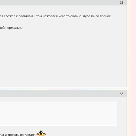
82
з сбежал к палаткам - там нажрался чего то сильно, пузо было полное....
 ней нормально.
83
ком и трогать не давала