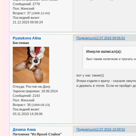
Сообщений:
2779
Пол:
Женский
Возраст:
37
[1988-12-04]
Последний визит:
21.12.2023 09:56:24
Pyatakova Alina
Поделиться
12.07.2016 09:56:01
Биглеман
Иннуля написал(а):
был таким колечком и трогать 
вот у нас также(((
Вчера ездили к врачу - сказали заку
и держать в тепле. Если не пройдет до
Откуда:
Ростов-на-Дону
Зарегистрирован
: 18.06.2014
Сообщений:
2143
Пол:
Женский
Возраст:
36
[1989-08-23]
Последний визит:
03.11.2019 14:28:06
Дениза Анна
Поделиться
12.07.2016 10:59:52
Питомник "Из Яркой Стайки"