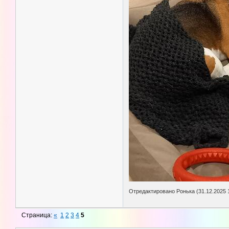
Отредактировано Ронька (31.12.2025 1
Страница:
«
1
2
3
4
5