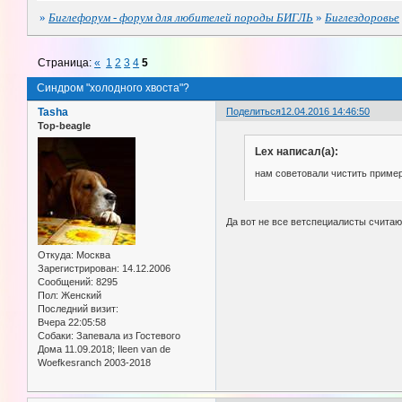
»
Биглефорум - форум для любителей породы БИГЛЬ
»
Биглездоровье
Страница:
«
1
2
3
4
5
Синдром "холодного хвоста"?
Tasha
Поделиться
12.04.2016 14:46:50
Top-beagle
Lex написал(а):
нам советовали чистить пример
Да вот не все ветспециалисты считаю
Откуда:
Москва
Зарегистрирован
: 14.12.2006
Сообщений:
8295
Пол:
Женский
Последний визит:
Вчера 22:05:58
Собаки:
Запевала из Гостевого
Дома 11.09.2018; Ileen van de
Woefkesranch 2003-2018