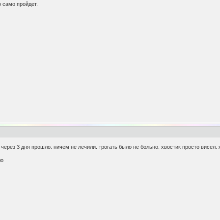
о само пройдет.
! через 3 дня прошло. ничем не лечили. трогать было не больно. хвостик просто висел
ло