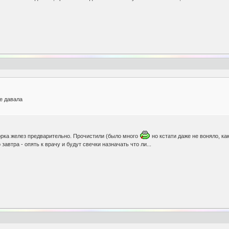
не давала
порка желез предварительно. Прочистили (было много
но кстати даже не воняло, ка
 завтра - опять к врачу и будут свечки назначать что ли...