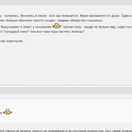
 - купались, бесились в песке - все как полагается. Муви наплавался от души. Один ра
алет больше обычного просто сходил - видимо обжорство сказалось.
. Выкусывает и лижет у основания
трогаю попу - вроде не больно ему, сидит на
то "холодный хвост" или все-таки пора чистить железы?
.
 так отдохнули(
:
ия
его такого не делала, просто не поднимала и не опускала полностью, был таким колеч