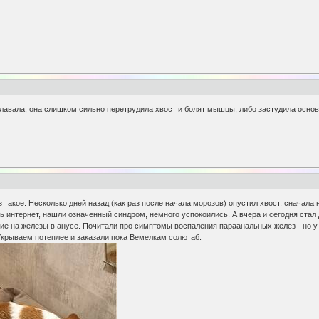
 плавала, она слишком сильно перетрудила хвост и болят мышцы, либо застудила основ
з такое. Несколько дней назад (как раз после начала морозов) опустил хвост, сначала 
ь интернет, нашли означенный синдром, немного успокоились. А вчера и сегодня стал д
ие на железы в анусе. Почитали про симптомы воспаления параанальных желез - но у н
Укрываем потеплее и заказали пока Вемелкам солютаб.