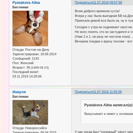
Pyatakova Alina
Поделиться
11.07.2016 09:57:58
Биглеман
Всем доброго времени суток!
Вчера у нас была выездная БВ на Дону
Приехали домой все было ок, ну в ту
Сегодня с утра не поднимает хвостик
Не могу понять это он застудился и э
(Нам 2 и 1, ни разу не чистили пока)...
Вечером поедем к врачу похоже - вот
Откуда:
Ростов-на-Дону
Зарегистрирован
: 18.06.2014
Сообщений:
2143
Пол:
Женский
Возраст:
36
[1989-08-23]
Последний визит:
03.11.2019 14:28:06
Иннуля
Поделиться
11.07.2016 11:55:58
Биглеман
Pyatakova Alina написал(а)
Выкусывает и лижет у основан
Откуда:
Новороссийск
У нас когда был "холодный" хвост нич
Зарегистрирован
: 09.04.2015