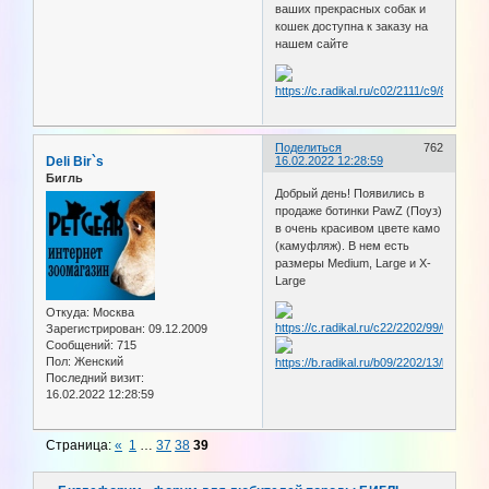
ваших прекрасных собак и
кошек доступна к заказу на
нашем сайте
Поделиться
762
Deli Bir`s
16.02.2022 12:28:59
Бигль
Добрый день! Появились в
продаже ботинки PawZ (Поуз)
в очень красивом цвете камо
(камуфляж). В нем есть
размеры Medium, Large и X-
Large
Откуда:
Москва
Зарегистрирован
: 09.12.2009
Сообщений:
715
Пол:
Женский
Последний визит:
16.02.2022 12:28:59
Страница:
«
1
…
37
38
39