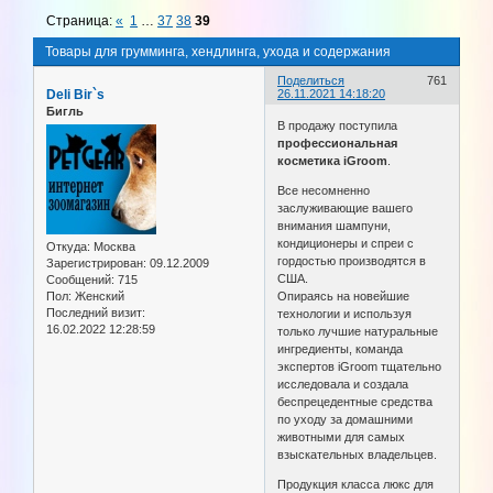
Страница:
«
1
…
37
38
39
Товары для грумминга, хендлинга, ухода и содержания
Поделиться
761
Deli Bir`s
26.11.2021 14:18:20
Бигль
В продажу поступила
профессиональная
косметика iGroom
.
Все несомненно
заслуживающие вашего
внимания шампуни,
кондиционеры и спреи с
Откуда:
Москва
гордостью производятся в
Зарегистрирован
: 09.12.2009
США.
Сообщений:
715
Пол:
Женский
Опираясь на новейшие
Последний визит:
технологии и используя
16.02.2022 12:28:59
только лучшие натуральные
ингредиенты, команда
экспертов iGroom тщательно
исследовала и создала
беспрецедентные средства
по уходу за домашними
животными для самых
взыскательных владельцев.
Продукция класса люкс для