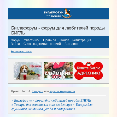
Биглефорум - форум для любителей породы
БИГЛЬ
Форум
Участники
Правила
Поиск
Регистрация
Войти
Связь с администрацией
Бан-лист
Активные темы
Привет, Гость!
Войдите
или
зарегистрируйтесь
.
»
Биглефорум - форум для любителей породы БИГЛЬ
»
Товары для животных и их владельцев
»
Товары для
грумминга, хендлинга, ухода и содержания