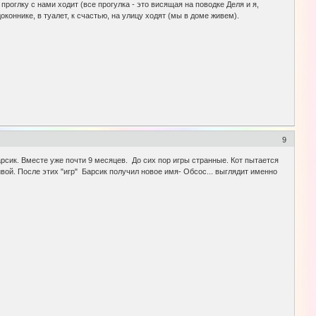
роглку с нами ходит (все прогулка - это висящая на поводке Деля и я,
оконнике, в туалет, к счастью, на улицу ходят (мы в доме живем).
9
арсик. Вместе уже почти 9 месяцев. До сих пор игры странные. Кот пытается
живой. После этих "игр" Барсик получил новое имя- Обсос... выглядит именно