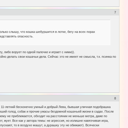
7
олько слышу, что кошка шебуршится в лотке, бегу на всех порах
едставлять опасность.
, либо ворует по одной палочке и играет с ними)).
ойно делать свои кошачьи дела. Сейчас это не имеет не смысла, т.к. псинка по
8
ий 11-летний бесконечно умный и добрый Лева, бывшая уличная подобрашка
авший голод, собак и прочие ужасы бездомной кошачьей жизни в садах. После
 нему не приближается, обходит на расстоянии не меньше метра, даже по
т, жует. Все как у автора темы: не агрессия, но излишне навязчивая игра,
ыпускают, то в воздухе машут, а дурашку эту не обижают). Всячески