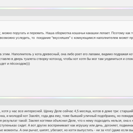
т, можно поругать и пережить. Наша обормотка кошачьи какашки лопает. Поэтому как т
а возможно уследить, то поедание "вкусняшек" с комкующимся наполнителем может пр
а этим. Наполнитель у кота древесный, она либо роет его лапами, видимо подражая коту
ставлю в дверь туалета створку-котоход, чтобы кот хотя бы мог там уединиться и спок
удет и пёсоходом)))
 хотя у нас все интересней. Щенку Деле сейчас 4,5 месяца, котов в доме три: старш
чка, и молодой кот Заклёп, года два ему, тоже бывший уличный подобранец, но повид
 результат такой: Заклеп когтями объяснил Деле, что к нему подходить нельзя, она к
ступеньках сидит. А вот других воспринимает как игрушку или дичь, догоняет, подминае
моменты. А они рычат, шипят, убегают, но когти выпустить - ни за что! (даже если в