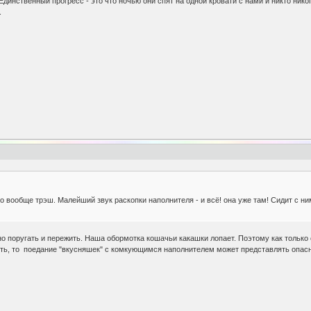
 Единственный прогресс - это что ночью они спят на одной кровати с нами и никто никог
.
это вообще трэш. Малейший звук раскопки наполнителя - и всё! она уже там! Сидит с ни
жно поругать и пережить. Наша обормотка кошачьи какашки лопает. Поэтому как только 
ить, то поедание "вкусняшек" с комкующимся наполнителем может представлять опасн