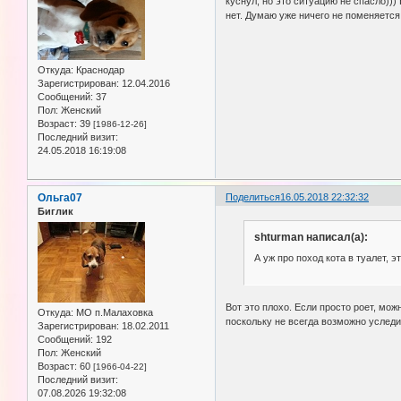
куснул, но это ситуацию не спасло)))
нет. Думаю уже ничего не поменяется
Откуда:
Краснодар
Зарегистрирован
: 12.04.2016
Сообщений:
37
Пол:
Женский
Возраст:
39
[1986-12-26]
Последний визит:
24.05.2018 16:19:08
Ольга07
Поделиться
16.05.2018 22:32:32
Биглик
shturman написал(а):
А уж про поход кота в туалет, 
Вот это плохо. Если просто роет, мо
Откуда:
МО п.Малаховка
поскольку не всегда возможно услед
Зарегистрирован
: 18.02.2011
Сообщений:
192
Пол:
Женский
Возраст:
60
[1966-04-22]
Последний визит:
07.08.2026 19:32:08