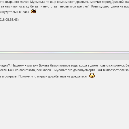
ота старшего жалко. Мурыська то еще сама может дразнить, маячит перед Делькой, на п
а за нами по поселку бегает и не отстает, нервы мои треплет). Коты кушают дома на под
принудительных ласк
018 08:35:43)
 ладят?. Нашему хулигану Боньке было полтора года, когда в доме появился котенок Б
о если Бонька ловит кота, всё капец....мусолит его до полусмерти...кот выползает еле 
ть и сожрать. Похоже, что мира и дружбы нам не дождаться