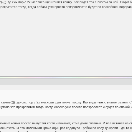
ое((((..до сих пор с 2х месяцев щен гоняет кошку. Как видет-так с визгом за ней. Сиди
екратится тогда, когда собака уже просто повзрослеет и будет по спакойнее, перераст
е самое((((..до сих пор с 2х месяцев щен гоняет кошку. Как видет-так с визгом за ней
умаю это прекратится тогда, когда собака уже просто повзрослеет и будет по спакойне
омент кошка просто выпустит когти и покажет, кто в доме главный. И все встанет на с
сь взять. И эта маленькая кроха один раз саданула Трейси по носу до крови. Где-то на