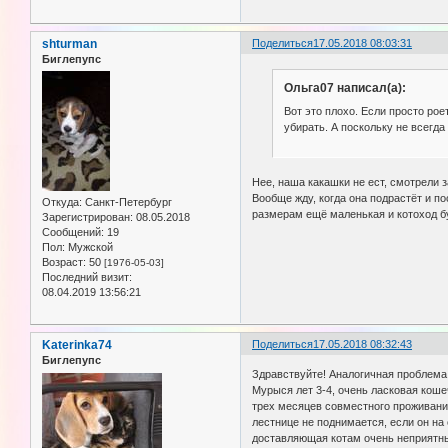
shturman
Поделиться
17.05.2018 08:03:31
Биглепупс
Ольга07 написал(а):
Вот это плохо. Если просто рое
убирать. А поскольку не всегд
Нее, наша какашки не ест, смотрели з
Вообще жду, когда она подрастёт и по
Откуда:
Санкт-Петербург
размерам ещё маленькая и котоход б
Зарегистрирован
: 08.05.2018
Сообщений:
19
Пол:
Мужской
Возраст:
50
[1976-05-03]
Последний визит:
08.04.2019 13:56:21
Katerinka74
Поделиться
17.05.2018 08:32:43
Биглепупс
Здравствуйте! Аналогичная проблема,
Мурыся лет 3-4, очень ласковая коше
трех месяцев совместного проживания
лестнице не поднимается, если он на 
доставляющая котам очень неприятные 