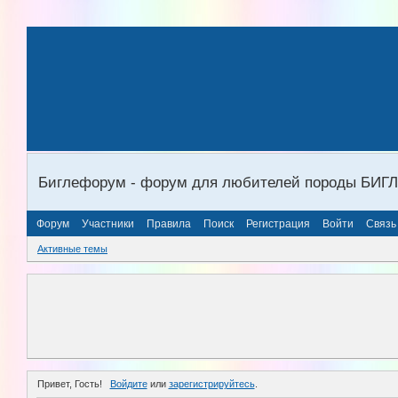
Биглефорум - форум для любителей породы БИГ
Форум
Участники
Правила
Поиск
Регистрация
Войти
Связь
Активные темы
Привет, Гость!
Войдите
или
зарегистрируйтесь
.