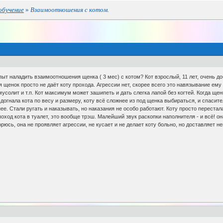
обучение
»
Взаимоотношения с котом.
пыт наладить взаимоотношения щенка ( 3 мес) с котом? Кот взрослый, 11 лет, очень доб
 щенок просто не даёт коту прохода. Агрессии нет, скорее всего это навязывание ему 
мусолит и т.п. Кот максимум может зашипеть и дать слегка лапой без когтей. Когда ще
е догнала кота по весу и размеру, коту всё сложнее из под щенка выбираться, и спасит
ее. Стали ругать и наказывать, но наказания не особо работают. Коту просто переста
 поход кота в туалет, это вообще трэш. Малейший звук раскопки наполнителя - и всё! он
орюсь, она не проявляет агрессии, не кусает и не делает коту больно, но доставляет 