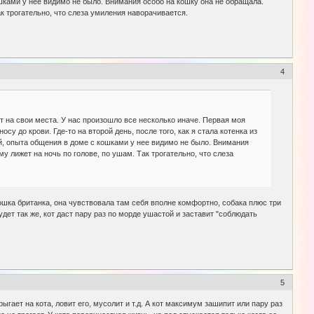
шками у нее видимо не было. Внимания особо на кошку она не обращала.
к трогательно, что слеза умиления наворачивается.
4
ет на свои места. У нас произошло все несколько иначе. Первая моя
су до крови. Где-то на второй день, после того, как я стала котенка из
й, опыта общения в доме с кошками у нее видимо не было. Внимания
 лижет на ночь по голове, по ушам. Так трогательно, что слеза
 кошка британка, она чувствовала там себя вполне комфортно, собака плюс три
дет так же, кот даст пару раз по морде ушастой и заставит "соблюдать
5
ыгает на кота, ловит его, мусолит и т.д. А кот максимум зашипит или пару раз