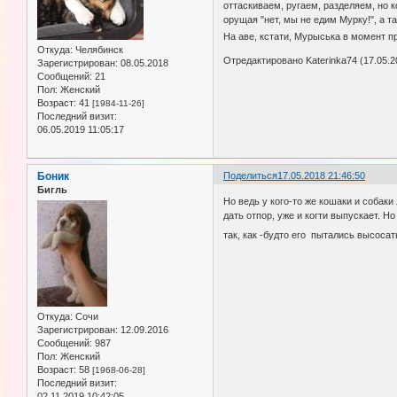
оттаскиваем, ругаем, разделяем, но к
орущая "нет, мы не едим Мурку!", а т
На аве, кстати, Мурыська в момент 
Откуда:
Челябинск
Отредактировано Katerinka74 (17.05.2
Зарегистрирован
: 08.05.2018
Сообщений:
21
Пол:
Женский
Возраст:
41
[1984-11-26]
Последний визит:
06.05.2019 11:05:17
Боник
Поделиться
17.05.2018 21:46:50
Бигль
Но ведь у кого-то же кошаки и собаки
дать отпор, уже и когти выпускает. Н
так, как -будто его пытались высоса
Откуда:
Сочи
Зарегистрирован
: 12.09.2016
Сообщений:
987
Пол:
Женский
Возраст:
58
[1968-06-28]
Последний визит:
02.11.2019 10:42:05