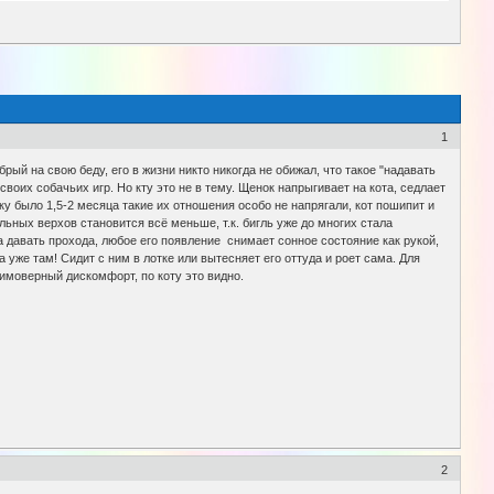
1
рый на свою беду, его в жизни никто никогда не обижал, что такое "надавать
своих собачьих игр. Но кту это не в тему. Щенок напрыгивает на кота, седлает
нку было 1,5-2 месяца такие их отношения особо не напрягали, кот пошипит и
ельных верхов становится всё меньше, т.к. бигль уже до многих стала
ла давать прохода, любое его появление снимает сонное состояние как рукой,
а уже там! Сидит с ним в лотке или вытесняет его оттуда и роет сама. Для
неимоверный дискомфорт, по коту это видно.
2