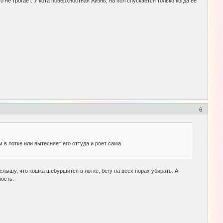
о не трогает. У кота поверхностная жизнь, на пол спускается только когда ее
6
м в лотке или вытесняет его оттуда и роет сама.
слышу, что кошка шебуршится в лотке, бегу на всех порах убирать. А
ость.