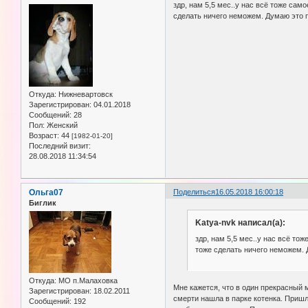
здр, нам 5,5 мес..у нас всё тоже сам
сделать ничего неможем. Думаю это пр
Откуда:
Нижневартовск
Зарегистрирован
: 04.01.2018
Сообщений:
28
Пол:
Женский
Возраст:
44
[1982-01-20]
Последний визит:
28.08.2018 11:34:54
Ольга07
Поделиться
16.05.2018 16:00:18
Биглик
Katya-nvk написал(а):
здр, нам 5,5 мес..у нас всё тож
тоже сделать ничего неможем. Д
Откуда:
МО п.Малаховка
Мне кажется, что в один прекрасный м
Зарегистрирован
: 18.02.2011
смерти нашла в парке котенка. Пришло
Сообщений:
192