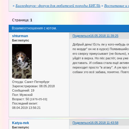
»
Биглефорум - форум для любителей породы БИГЛЬ
»
Воспитание и 
Страница:
1
Взаимоотношения с котом.
shturman
Поделиться
16.05.2018 11:39:25
Биглепупс
Добрый день! Есть ли у кого-нибудь о
по морде" он не в курсе) Появившийся
его сверху прикусывает (не больно), 
уйдёт в верха. Но пёс растёт, она уж
доставать. И собака стала ещё активн
переходит просто "в атаку". А уж про
собаки это всё забава, понятно. Повт
Откуда:
Санкт-Петербург
Зарегистрирован
: 08.05.2018
Сообщений:
19
Пол:
Мужской
Возраст:
50
[1976-05-03]
Последний визит:
08.04.2019 13:56:21
Katya-nvk
Поделиться
16.05.2018 11:43:58
Биглепупс