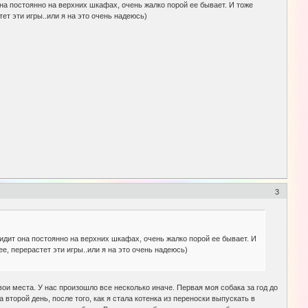
т она постоянно на верхних шкафах, очень жалко порой ее бывает. И тоже
ет эти игры..или я на это очень надеюсь)
3
. Сидит она постоянно на верхних шкафах, очень жалко порой ее бывает. И
е, перерастет эти игры..или я на это очень надеюсь)
вои места. У нас произошло все несколько иначе. Первая моя собака за год до
 второй день, после того, как я стала котенка из переноски выпускать в