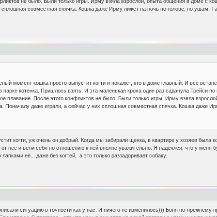
фликтов не было. Были только игры. Ирму взяла взрослой, опыта общения в доме с ко
х сплошная совместная спячка. Кошка даже Ирму лижет на ночь по голове, по ушам. Та
сный момент кошка просто выпустит когти и покажет, кто в доме главный. И все встан
 парке котенка. Пришлось взять. И эта маленькая кроха один раз саданула Трейси по но
ое плавание. После этого конфликтов не было. Были только игры. Ирму взяла взросло
. Поначалу даже играли, а сейчас у них сплошная совместная спячка. Кошка даже Ирму
устит когти, уж очень он добрый. Когда мы забирали щенка, в квартире у хозяев была
т нее и вели себя по отношению к ней вполне уважительно. Я надеялся, что у меня бу
 лапками её... даже без когтей, а это только раззадоривает собаку.
 описали ситуацию в точности как у нас. И ничего не изменилось))) Боня по-прежнему пр