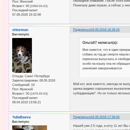
свободное плавание. После этого кон
Пол:
Женский
Поначалу даже играли, а сейчас у ни
Возраст:
60
[1966-04-22]
Последний визит:
07.08.2026 19:32:08
shturman
Поделиться
16.05.2018 16:28:15
Биглепупс
Ольга07 написал(а):
Мне кажется, что в один прекра
собака за год до смерти нашла в
переноски выпускать в свободн
особо на кошку она не обращала
умиления наворачивается.
Откуда:
Санкт-Петербург
Зарегистрирован
: 08.05.2018
Мой кот, мне кажется, никогда не вып
Сообщений:
19
щенка видимо хорошенько выхватили о
Пол:
Мужской
субординацию". Но он только легонько
Возраст:
50
[1976-05-03]
Последний визит:
08.04.2019 13:56:21
YuliaBaeva
Поделиться
16.05.2018 17:36:04
Биглепупс
Нашей уже 2.5 года, а коту 11 лет Вы