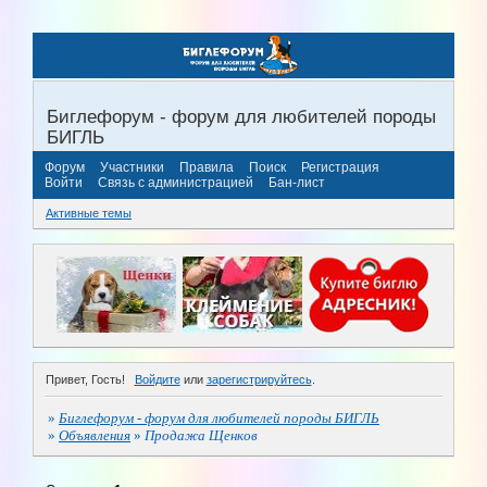
Биглефорум - форум для любителей породы
БИГЛЬ
Форум
Участники
Правила
Поиск
Регистрация
Войти
Связь с администрацией
Бан-лист
Активные темы
Привет, Гость!
Войдите
или
зарегистрируйтесь
.
»
Биглефорум - форум для любителей породы БИГЛЬ
»
Объявления
»
Продажа Щенков