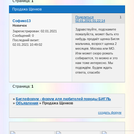
Страница:
1
Продажа Щенков
Поделиться
1
Софико13
02.01.2021 01:22:14
Новичок
Здравствуйте, подскажите
Зарегистрирован
: 02.01.2021
пожалуйста, может быть кто
Сообщений:
0
нибудь продаёт щенка Бигля
Последний визит:
мальчика, возрост щенка 2
02.01.2021 10:49:02
месяцев. Москва или МО.
Или может скоро рожать
собирается, то можно и это
нам тоже интересно. Мы
подождём. Будем ждать
ответа, спасибо
Страница:
1
»
Биглефорум - форум для любителей породы БИГЛЬ
»
Объявления
»
Продажа Щенков
создать форум