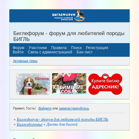
Биглефорум - форум для любителей породы
БИГЛЬ
Форум
Участники
Правила
Поиск
Регистрация
Войти
Связь с администрацией
Бан-лист
Активные темы
Привет, Гость!
Войдите
или
зарегистрируйтесь
.
»
Биглефорум - форум для любителей породы БИГЛЬ
»
Биглездоровье
»
Диета для биглей