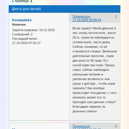
Страница:
1
Диета для биглей
Поделиться
1
Ksunaaleks
17.10.2024 06:08:44
Новичок
Всем привет! Моей девочке 5
Зарегистрирован
: 19.12.2019
лет, очень потолстела , весит
Сообщений:
2
20 кг, талия не наблюдается,
Последний визит:
гуляем мало, часто дома.
17.10.2024 07:02:27
Сейчас понимаю, чо ей
становится сложно. Включили
длительные прогулки , корм
два раза по 90 грам. Ест
сухой корм про план. Прошу
совет, сейчас наблюдать
уменьшив питание и
увеличив активность или
сразу к доктору , чтобы корм
сменить? Как вообще
происходит похудение, с чего
начинать может кто то
проходил уже данные этапы?
Благодарю заранее за
дельные советы
Поделиться
2