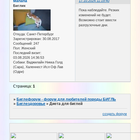
Manana
17.10.2024 11:19:40
Биглик
Пока наблюдайте. Резких
изменений не будет.
Возможно стоит ввести
разгрузочные дни.
Откуда:
Санкт-Петербург
Зарегистрирован
: 30.08.2017
Сообщений:
247
Пол:
Женский
Последний визит:
03.08.2026 14:36:53
Собаки:
Ваджилайн Никка Голд
(Сара), Халеннест Исл Оф Лав
(Одри)
Страница:
1
»
Биглефорум - форум для любителей породы БИГЛЬ
»
Биглездоровье
»
Диета для биглей
создать форум