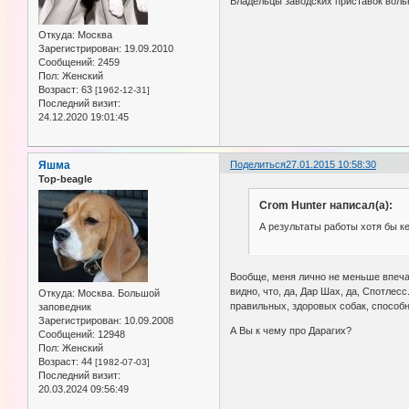
Владельцы заводских приставок вольн
Откуда:
Москва
Зарегистрирован
: 19.09.2010
Сообщений:
2459
Пол:
Женский
Возраст:
63
[1962-12-31]
Последний визит:
24.12.2020 19:01:45
Яшма
Поделиться
27.01.2015 10:58:30
Top-beagle
Crom Hunter написал(а):
А результаты работы хотя бы к
Вообще, меня лично не меньше впеча
видно, что, да, Дар Шах, да, Спотле
Откуда:
Москва. Большой
правильных, здоровых собак, способн
заповедник
Зарегистрирован
: 10.09.2008
А Вы к чему про Дарагих?
Сообщений:
12948
Пол:
Женский
Возраст:
44
[1982-07-03]
Последний визит:
20.03.2024 09:56:49