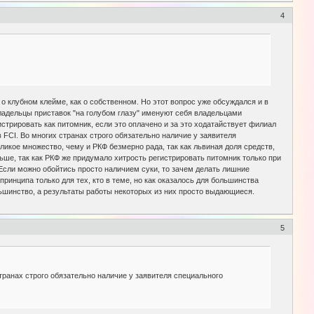
4
 клубном клейме, как о собственном. Но этот вопрос уже обсуждался и в
владельцы приставок "на голубом глазу" именуют себя владельцами
гистрировать как питомник, если это оплачено и за это ходатайствует филиал
 FCI. Во многих странах строго обязательно наличие у заявителя
ликое множество, чему и РКФ безмерно рада, так как львиная доля средств,
ьше, так как РКФ же придумало хитрость регистрировать питомник только при
 Если можно обойтись просто наличием суки, то зачем делать лишние
ринципа только для тех, кто в теме, но как оказалось для большинства
ьшинство, а результаты работы некоторых из них просто выдающиеся.
5
транах строго обязательно наличие у заявителя специального