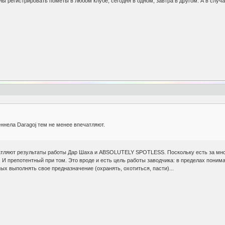
ы регистрировать пометы в любом клубе, сегодня в одном, завтра в другом. А в случ
еннела Daragoj тем не менее впечатляют.
тляют результаты работы Дар Шаха и ABSOLUTELY SPOTLESS. Поскольку есть за мног
сс. И препотентный при том. Это вроде и есть цель работы заводчика: в пределах пон
ых выполнять свое предназначение (охранять, охотиться, пасти)...