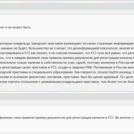
нет и не может быть
екоторые владельцы заводских приставок размещают на своих страницах информацию о
й никаких не будет, большинство не считает это дезинформацией покупателя, многие 
егистрирована в FCI как кеннел, и не совсем понимают, что FCI тупо все равно, что ре
ать, что в каждом филиале свои правила приема документов для регистрации кеннела в
бязательно только наличие в собственности суки, одной, поэтому кеннелов в России ве
регистрации своих приставок в FCI, уходит в закрома РКФ. Питомников в России мен
водской приставки и специального образования. Как говорится, почувствуйте разницу.
телям в-основном фиолетово: питомник, приставка. Был бы щенок здоровый. Тут дело п
зачем портить отношения с уважаемыми владельцами приставок, тем более что их бол
 филиале свои правила приема документов для регистрации кеннела в FCI. Во многих с