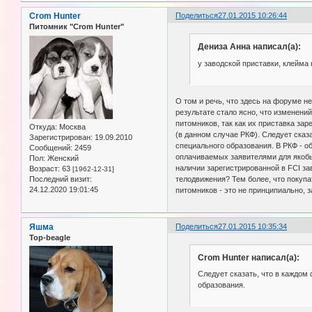
Crom Hunter
Поделиться
27.01.2015 10:26:44
Питомник "Crom Hunter"
Дениза Анна написал(а):
у заводской приставки, клейма 
О том и речь, что здесь на форуме н
результате стало ясно, что изменени
питомников, так как их приставка зар
Откуда:
Москва
(в данном случае РКФ). Следует сказ
Зарегистрирован
: 19.09.2010
специального образования. В РКФ - о
Сообщений:
2459
оплачиваемых заявителями для якобы 
Пол:
Женский
наличии зарегистрированной в FCI за
Возраст:
63
[1962-12-31]
Последний визит:
телодвижения? Тем более, что покупа
24.12.2020 19:01:45
питомников - это не принципиально, 
Яшма
Поделиться
27.01.2015 10:35:34
Top-beagle
Crom Hunter написал(а):
Следует сказать, что в каждом
образования.