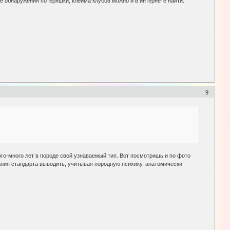
ае обнаружения потеряшки, клейма клубов можно и в интернете найти.
9
о-много лет в породе свой узнаваемый тип. Вот посмотришь и по фото
имания стандарта выводить, учитывая породную психику, анатомически