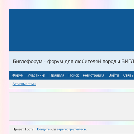
Биглефорум - форум для любителей породы БИГ
Форум
Участники
Правила
Поиск
Регистрация
Войти
Связь
Активные темы
Привет, Гость!
Войдите
или
зарегистрируйтесь
.