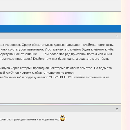
1
зник вопрос. Среди обязательных данных написано - клеймо.....если есть.
омники со статусом питомника. У остальных это клеймо будет клеймом клуба,
средованное отношение.......Тем более что ряд приставок по тем или иным
томников-приставок? Клеймо-то у них будет одно, а ведь это могут быть
 клуба через который проводили некоторые из своих пометов. Но ведь это
ный клуб - он к этому клейму отношения не имеет.
слова "если есть" и подразумевают СОБСТВЕННОЕ клеймо питомника, а не
2
 хоть раз проводил помет - и нормально.