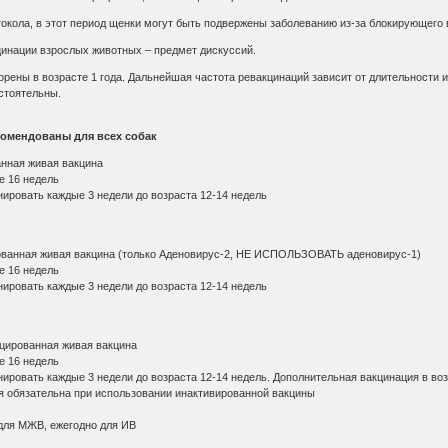
окола, в этот период щенки могут быть подвержены заболеванию из-за блокирующего 
инации взрослых животных – предмет дискуссий.
орены в возрасте 1 года. Дальнейшая частота ревакцинаций зависит от длительности
стоятельны.
омендованы для всех собак
нная живая вакцина
е 16 недель
инировать каждые 3 недели до возраста 12-14 недель
ванная живая вакцина (только Аденовирус-2, НЕ ИСПОЛЬЗОВАТЬ аденовирус-1)
е 16 недель
инировать каждые 3 недели до возраста 12-14 недель
цированная живая вакцина
е 16 недель
цинировать каждые 3 недели до возраста 12-14 недель. Дополнительная вакцинация в во
я обязательна при использовании инактивированной вакцины
а для МЖВ, ежегодно для ИВ