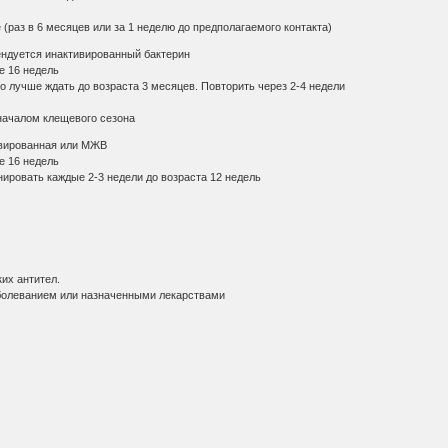
е (раз в 6 месяцев или за 1 неделю до предполагаемого контакта)
ндуется инактивированный бактерин
е 16 недель
но лучше ждать до возраста 3 месяцев. Повторить через 2-4 недели
 началом клещевого сезона
ивированная или МЖВ
е 16 недель
инировать каждые 2-3 недели до возраста 12 недель
их антител.
аболеванием или назначенными лекарствами