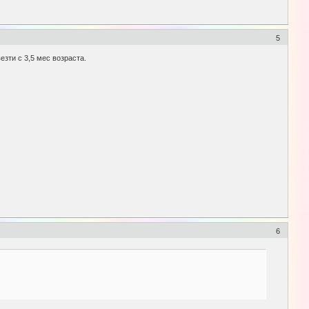
5
езти с 3,5 мес возраста.
6