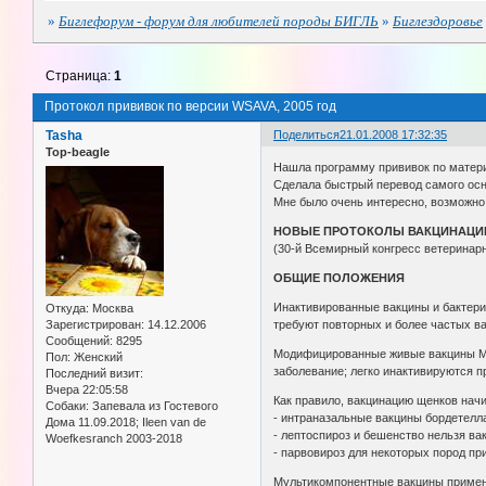
»
Биглефорум - форум для любителей породы БИГЛЬ
»
Биглездоровье
Страница:
1
Протокол прививок по версии WSAVA, 2005 год
Tasha
Поделиться
21.01.2008 17:32:35
Top-beagle
Нашла программу прививок по матери
Сделала быстрый перевод самого осно
Мне было очень интересно, возможно
НОВЫЕ ПРОТОКОЛЫ ВАКЦИНАЦИ
(30-й Всемирный конгресс ветеринар
ОБЩИЕ ПОЛОЖЕНИЯ
Инактивированные вакцины и бактери
Откуда:
Москва
Зарегистрирован
: 14.12.2006
требуют повторных и более частых в
Сообщений:
8295
Модифицированные живые вакцины МЖ
Пол:
Женский
заболевание; легко инактивируются 
Последний визит:
Вчера 22:05:58
Как правило, вакцинацию щенков начи
Собаки:
Запевала из Гостевого
- интраназальные вакцины бордетелла
Дома 11.09.2018; Ileen van de
- лептоспироз и бешенство нельзя ва
Woefkesranch 2003-2018
- парвовироз для некоторых пород пр
Мультикомпонентные вакцины применя