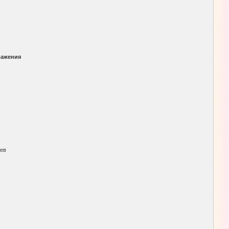
ражения
цев