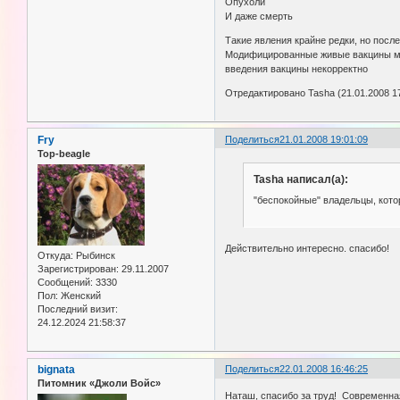
Опухоли
И даже смерть
Такие явления крайне редки, но пос
Модифицированные живые вакцины мо
введения вакцины некорректно
Отредактировано Tasha (21.01.2008 17
Fry
Поделиться
21.01.2008 19:01:09
Top-beagle
Tasha написал(а):
"беспокойные" владельцы, кото
Действительно интересно. спасибо!
Откуда:
Рыбинск
Зарегистрирован
: 29.11.2007
Сообщений:
3330
Пол:
Женский
Последний визит:
24.12.2024 21:58:37
bignata
Поделиться
22.01.2008 16:46:25
Питомник «Джоли Войс»
Наташ, спасибо за труд! Современна