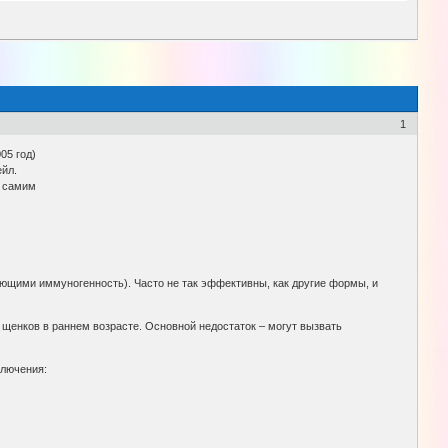
1
05 год)
ейл.
ь самим
ющими иммуногенность). Часто не так эффективны, как другие формы, и
нков в раннем возрасте. Основной недостаток – могут вызвать
ключения: