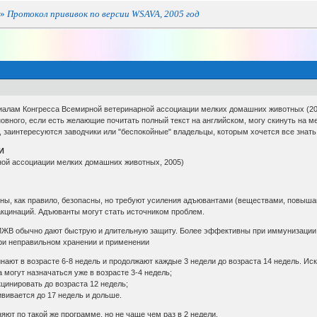
»
Протокол прививок по версии WSAVA, 2005 год
алам Конгресса Всемирной ветеринарной ассоциации мелких домашних животных (20
вного, если есть желающие почитать полный текст на английском, могу скинуть на м
, заинтересуются заводчики или "беспокойные" владельцы, которым хочется все знат
И
ной ассоциации мелких домашних животных, 2005)
ны, как правило, безопасны, но требуют усиления адъювантами (веществами, повыша
акцинаций. Адъюванты могут стать источником проблем.
В обычно дают быструю и длительную защиту. Более эффективны при иммунизации ще
при неправильном хранении и применении
нают в возрасте 6-8 недель и продолжают каждые 3 недели до возраста 14 недель. Ис
 могут назначаться уже в возрасте 3-4 недель;
кцинировать до возраста 12 недель;
ививается до 17 недель и дольше.
ют по такой же программе, но не чаще чем раз в 2 недели.