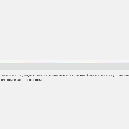
не очень понятно, когда же именно прививается бешенство. А именно интересует миним
осле прививки от бешенства.