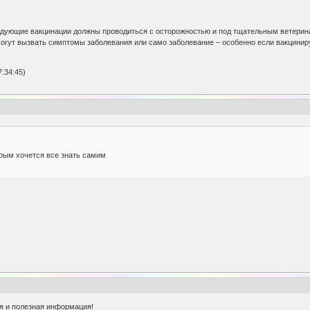
ледующие вакцинации должны проводиться с осторожностью и под тщательным ветери
гут вызвать симптомы заболевания или само заболевание – особенно если вакцинир
:34:45)
рым хочется все знать самим
я и полезная информация!