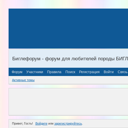
Биглефорум - форум для любителей породы БИГ
Форум
Участники
Правила
Поиск
Регистрация
Войти
Связь
Активные темы
Привет, Гость!
Войдите
или
зарегистрируйтесь
.