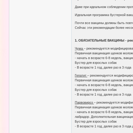
Даже при идеальном соблюдении прот
Идеальная программа бустерной вакц
Почти все вакцины должны быть повт
Сейчас эти рекомендации более несо
1. ОБЯЗАТЕЛЬНЫЕ ВАКЦИНЫ - рек
Чума
– рекомендуется модифицирова
Первичная вакцинация щенков молож
- начать в возрасте 6-8 недель, вакц
Бустер для взрослых собак
- В возрасте 1 год, далее раз в 3 года
Гепатит
– рекомендуется модифициро
Первичная вакцинация щенков молож
- начать в возрасте 6-8 недель, вакц
Бустер для взрослых собак
- В возрасте 1 год, далее раз в 3 года
Парвовироз
– рекомендуется модифи
Первичная вакцинация щенков молож
- начать в возрасте 6-8 недель, вак
лабрадор. Дополнительная вакцинаци
Бустер для взрослых собак
- В возрасте 1 год, далее раз в 3 год