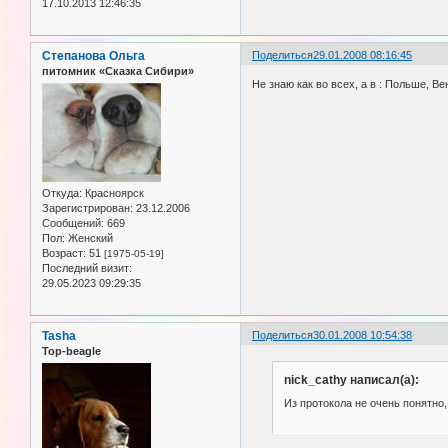
17.10.2013 12:46:35
Степанова Ольга
Поделиться
29.01.2008 08:16:45
питомник «Сказка Сибири»
Не знаю как во всех, а в : Польше, В
Откуда:
Красноярск
Зарегистрирован
: 23.12.2006
Сообщений:
669
Пол:
Женский
Возраст:
51
[1975-05-19]
Последний визит:
29.05.2023 09:29:35
Tasha
Поделиться
30.01.2008 10:54:38
Top-beagle
nick_cathy написал(а):
Из протокола не очень понятно