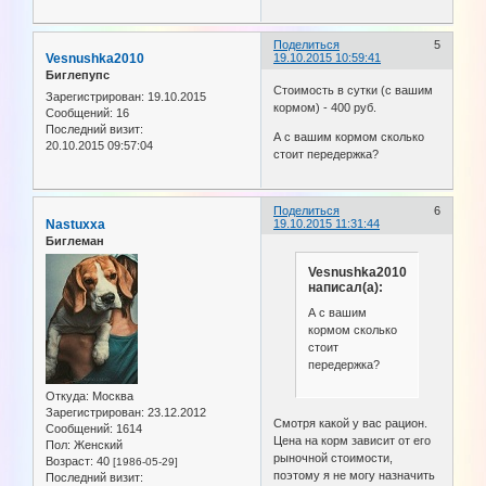
Поделиться
5
Vesnushka2010
19.10.2015 10:59:41
Биглепупс
Стоимость в сутки (с вашим
Зарегистрирован
: 19.10.2015
кормом) - 400 руб.
Сообщений:
16
Последний визит:
А с вашим кормом сколько
20.10.2015 09:57:04
стоит передержка?
Поделиться
6
Nastuxxa
19.10.2015 11:31:44
Биглеман
Vesnushka2010
написал(а):
А с вашим
кормом сколько
стоит
передержка?
Откуда:
Москва
Зарегистрирован
: 23.12.2012
Смотря какой у вас рацион.
Сообщений:
1614
Цена на корм зависит от его
Пол:
Женский
рыночной стоимости,
Возраст:
40
[1986-05-29]
поэтому я не могу назначить
Последний визит: