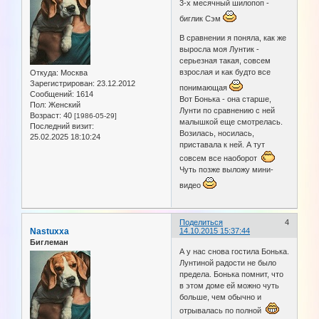
3-х месячный шилопоп -
биглик Сэм
В сравнении я поняла, как же
выросла моя Лунтик -
серьезная такая, совсем
взрослая и как будто все
Откуда:
Москва
Зарегистрирован
: 23.12.2012
понимающая
Сообщений:
1614
Вот Бонька - она старше,
Пол:
Женский
Лунти по сравнению с ней
Возраст:
40
[1986-05-29]
малышкой еще смотрелась.
Последний визит:
Возилась, носилась,
25.02.2025 18:10:24
приставала к ней. А тут
совсем все наоборот
Чуть позже выложу мини-
видео
Поделиться
4
Nastuxxa
14.10.2015 15:37:44
Биглеман
А у нас снова гостила Бонька.
Лунтиной радости не было
предела. Бонька помнит, что
в этом доме ей можно чуть
больше, чем обычно и
отрывалась по полной