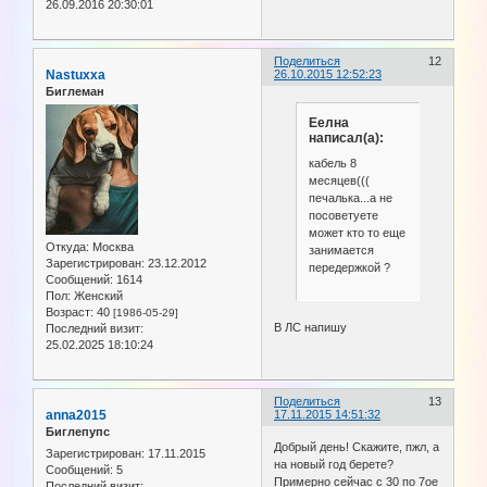
26.09.2016 20:30:01
Поделиться
12
Nastuxxa
26.10.2015 12:52:23
Биглеман
Еелна
написал(а):
кабель 8
месяцев(((
печалька...а не
посоветуете
может кто то еще
Откуда:
Москва
занимается
Зарегистрирован
: 23.12.2012
передержкой ?
Сообщений:
1614
Пол:
Женский
Возраст:
40
[1986-05-29]
В ЛС напишу
Последний визит:
25.02.2025 18:10:24
Поделиться
13
anna2015
17.11.2015 14:51:32
Биглепупс
Добрый день! Скажите, пжл, а
Зарегистрирован
: 17.11.2015
на новый год берете?
Сообщений:
5
Примерно сейчас с 30 по 7ое
Последний визит: