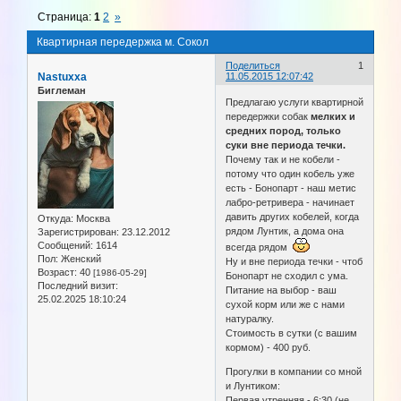
Страница:
1
2
»
Квартирная передержка м. Сокол
Поделиться
1
Nastuxxa
11.05.2015 12:07:42
Биглеман
Предлагаю услуги квартирной
передержки собак
мелких и
средних пород, только
суки вне периода течки.
Почему так и не кобели -
потому что один кобель уже
есть - Бонопарт - наш метис
лабро-ретривера - начинает
давить других кобелей, когда
Откуда:
Москва
рядом Лунтик, а дома она
Зарегистрирован
: 23.12.2012
Сообщений:
1614
всегда рядом
Пол:
Женский
Ну и вне периода течки - чтоб
Возраст:
40
[1986-05-29]
Бонопарт не сходил с ума.
Последний визит:
Питание на выбор - ваш
25.02.2025 18:10:24
сухой корм или же с нами
натуралку.
Стоимость в сутки (с вашим
кормом) - 400 руб.
Прогулки в компании со мной
и Лунтиком:
Первая утренняя - 6:30 (не