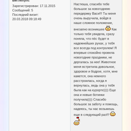
Биглепупс
Настюша, спасибо тебе
Зарегистрирован
: 17.11.2015
большое за новогоднюю
Сообщений:
5
передержку Васи!!! Ты меня
Последний визит:
очень выручила, войдя в
20.03.2018 09:18:49
наше сложное положение,
внезапно возникшее
Как
только тебя увидела, сразу
поняла, что пёс будет в
надежнейших руках, у тебя
все всегда под контролем! Я
впервые спокойно провела
новогодние праздники, не
дергалась за нее! Животное
меня встретила довольное,
здоровое и бодрое, хотя, мне
кажется, она немного
расстроилась, когда я
вернулась, ведь она у тебя
была как на курорте)))) Еще
она и новые ботинки
получила)))) Спасибо
большое за заботу и помощь,
надеюсь, ты нас возьмешь
еще в следующий раз!!!