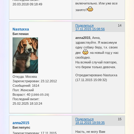
включительно. Или уже все
20.03.2018 09:18:49
занято?
Поделиться
14
Nastuxxa
17.11.2015 15:08:56
Биглеман
anna2015
, Анна,
здравствуйте. Я максимум
одну собаку беру, т.к. своих
две
на новый год у нас
свободно.
На всякий случай повторю,
что берем только девочек.
Отредактировано Nastuxxa
Откуда:
Москва
(17.11.2015 15:09:32)
Зарегистрирован
: 23.12.2012
Сообщений:
1614
Пол:
Женский
Возраст:
40
[1986-05-29]
Последний визит:
25.02.2025 18:10:24
Поделиться
15
anna2015
18.11.2015 19:59:35
Биглепупс
Насть, не могу Вам
Зарегистрирован
: 17.11.2015