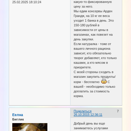
какую-то фиксированную
25.02.2025 18:10:24
цену за него.
Мы едим консервы Арден
Грандж, на 10 кг ее веса
уходит 1 банка в день. Это
150-180 рублей в
зависимости от цены в
магазинах, как повезет на
день закупки.
Если натуралка - тоже от
вашего личного рациона
зависит, кто обязательно
творог добавляет, кто только
кашами, а кто мясом в
приоритете.
С моей стороны сходить в
магазин закупить продукты/
корм - бесплатно
С
вашей - необходимо только
доплатить за стоимость
корма.
Поделиться
7
Еелна
26.10.2015 12:36:11
Биглик
Добрый день вы еще
занимаетесь услугами