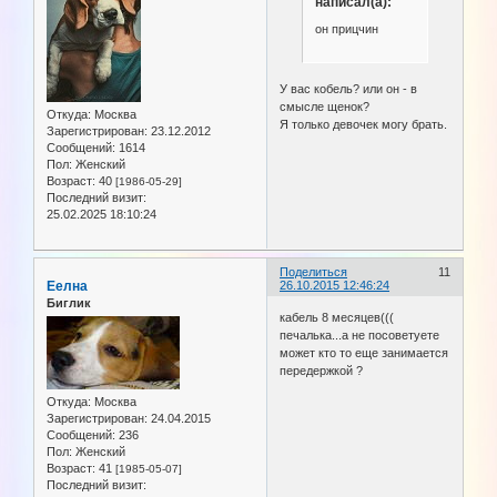
написал(а):
он прицчин
У вас кобель? или он - в
смысле щенок?
Откуда:
Москва
Я только девочек могу брать.
Зарегистрирован
: 23.12.2012
Сообщений:
1614
Пол:
Женский
Возраст:
40
[1986-05-29]
Последний визит:
25.02.2025 18:10:24
Поделиться
11
Еелна
26.10.2015 12:46:24
Биглик
кабель 8 месяцев(((
печалька...а не посоветуете
может кто то еще занимается
передержкой ?
Откуда:
Москва
Зарегистрирован
: 24.04.2015
Сообщений:
236
Пол:
Женский
Возраст:
41
[1985-05-07]
Последний визит: