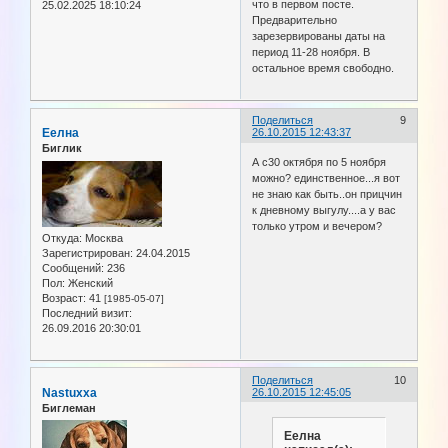
что в первом посте.
25.02.2025 18:10:24
Предварительно
зарезервированы даты на
период 11-28 ноября. В
остальное время свободно.
Поделиться
9
Еелна
26.10.2015 12:43:37
Биглик
А с30 октября по 5 ноября
можно? единственное...я вот
не знаю как быть..он прицчин
к дневному выгулу....а у вас
только утром и вечером?
Откуда:
Москва
Зарегистрирован
: 24.04.2015
Сообщений:
236
Пол:
Женский
Возраст:
41
[1985-05-07]
Последний визит:
26.09.2016 20:30:01
Поделиться
10
Nastuxxa
26.10.2015 12:45:05
Биглеман
Еелна