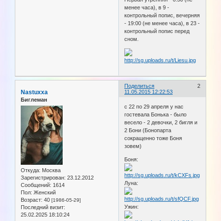
менее часа), в 9 -
контрольный попис, вечерняя
- 19:00 (не менее часа), в 23 -
контрольный попис перед
сном.
Поделиться
2
Nastuxxa
11.05.2015 12:22:53
Биглеман
с 22 по 29 апреля у нас
гостевала Бонька - было
весело - 2 девочки, 2 бигля и
2 Бони (Бонопарта
сокращенно тоже Боня
зовем)
Боня:
Откуда:
Москва
Зарегистрирован
: 23.12.2012
Луна:
Сообщений:
1614
Пол:
Женский
Возраст:
40
[1986-05-29]
Ужин:
Последний визит:
25.02.2025 18:10:24