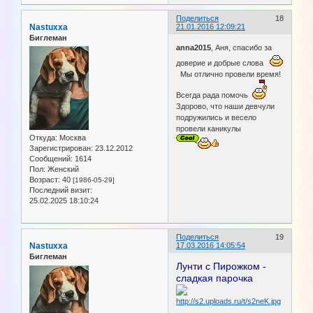
Поделиться
18
Nastuxxa
21.01.2016 12:09:21
Биглеман
anna2015
, Аня, спасибо за
доверие и добрые слова
Мы отлично провели время!
Всегда рада помочь
Здорово, что наши девчули
подружились и весело
провели каникулы
Откуда:
Москва
Зарегистрирован
: 23.12.2012
Сообщений:
1614
Пол:
Женский
Возраст:
40
[1986-05-29]
Последний визит:
25.02.2025 18:10:24
Поделиться
19
Nastuxxa
17.03.2016 14:05:54
Биглеман
Лунти с Пирожком -
сладкая парочка