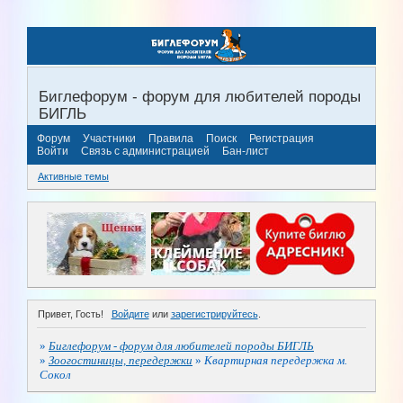
Биглефорум - форум для любителей породы
БИГЛЬ
Форум
Участники
Правила
Поиск
Регистрация
Войти
Связь с администрацией
Бан-лист
Активные темы
Привет, Гость!
Войдите
или
зарегистрируйтесь
.
»
Биглефорум - форум для любителей породы БИГЛЬ
»
Зоогостиницы, передержки
»
Квартирная передержка м.
Сокол