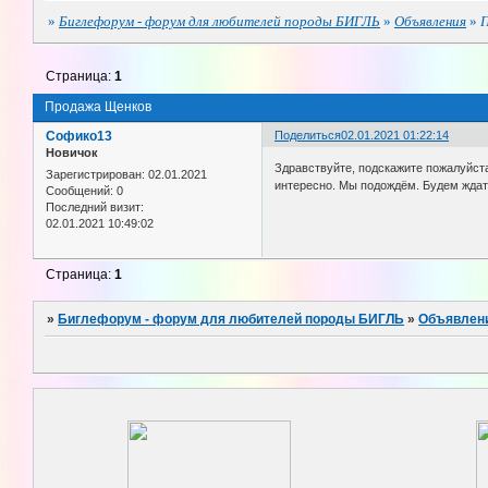
»
Биглефорум - форум для любителей породы БИГЛЬ
»
Объявления
»
Страница:
1
Продажа Щенков
Софико13
Поделиться
02.01.2021 01:22:14
Новичок
Здравствуйте, подскажите пожалуйста
Зарегистрирован
: 02.01.2021
интересно. Мы подождём. Будем ждат
Сообщений:
0
Последний визит:
02.01.2021 10:49:02
Страница:
1
»
Биглефорум - форум для любителей породы БИГЛЬ
»
Объявлен