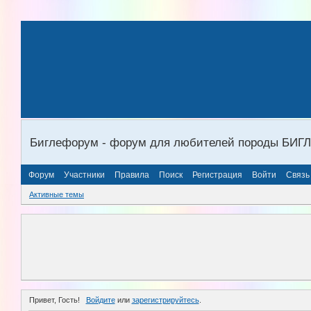
Биглефорум - форум для любителей породы БИГ
Форум
Участники
Правила
Поиск
Регистрация
Войти
Связь
Активные темы
Привет, Гость!
Войдите
или
зарегистрируйтесь
.