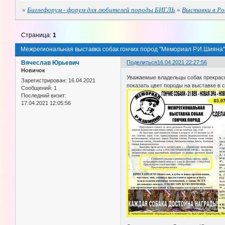
»
Биглефорум - форум для любителей породы БИГЛЬ
»
Выставки в Ро
Страница:
1
Межрегиональная выставка собак гончих пород "Мемориал Р.И.Шияна"
Вячеслав Юрьевич
Поделиться
16.04.2021 22:27:56
Новичок
Уважаемые владельцы собак прекрасной
Зарегистрирован
: 16.04.2021
показать цвет породы на выставке в с
Сообщений:
1
Последний визит:
17.04.2021 12:05:56