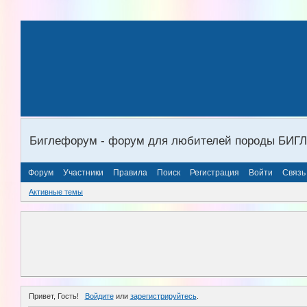
Биглефорум - форум для любителей породы БИГ
Форум
Участники
Правила
Поиск
Регистрация
Войти
Связь
Активные темы
Привет, Гость!
Войдите
или
зарегистрируйтесь
.