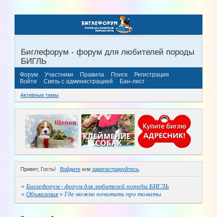
Биглефорум - форум для любителей породы
БИГЛЬ
Форум
Участники
Правила
Поиск
Регистрация
Войти
Связь с администрацией
Бан-лист
Активные темы
Привет, Гость!
Войдите
или
зарегистрируйтесь
.
»
Биглефорум - форум для любителей породы БИГЛЬ
»
Объявления
»
Где можно почитать про томаты