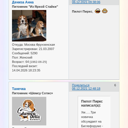
Дениза Анна
06.12.2021 09:38:06
Питомник "Из Яркой Стайки"
Пилот Пиркс
,
Откуда:
Москва Фрунзенская
Зарегистрирован
: 21.03.2007
Сообщений:
5290
Пол:
Женский
Возраст:
64
[1962-06-25]
Последний визит:
14.04.2026 18:23:35
Поделиться
6
Танечка
06.12.2021 12:48:18
Питомник «Шемсу Сотис»
Пилот Пиркс
написал(а):
Хм......Три
новичка
обсуждают на
Биглефоруме -