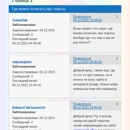
Страница:
1
Где можно почитать про томаты
Поделиться
1
Juniorhik
04.12.2021 23:08:02
Заблокирован
Всем привет, кто знает где
Зарегистрирован
: 04.12.2021
можно почитать про томаты
Сообщений:
0
вообще где что там и как их
Последний визит:
раститить!?
05.12.2021 04:29:06
Поделиться
2
videotopmir
05.12.2021 04:30:26
Заблокирован
Добрый день, также ищу где
Зарегистрирован
: 05.12.2021
то что то про томаты, но я
Сообщений:
0
ничего не могу найти в
Последний визит:
интернете всюду только инфа
05.12.2021 14:44:41
поверхностная без примеров.
Поделиться
3
Edward Vartanovich
05.12.2021 14:46:42
Заблокирован
Добрый день! Ну я всегда
Зарегистрирован
: 05.12.2021
перед посадкой томатов
Сообщений:
0
читаю информацию на сайте
Последний визит:
<censored, 18+>
тут главное