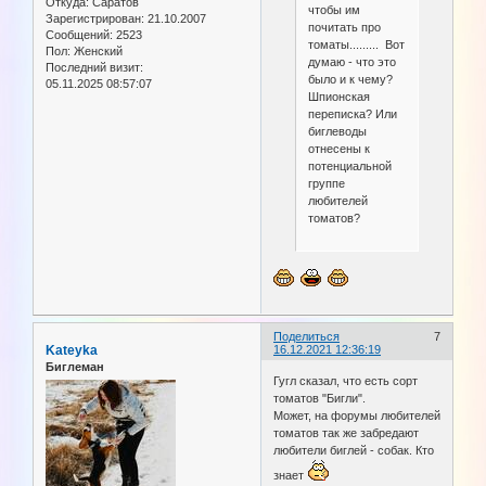
Откуда:
Саратов
чтобы им
Зарегистрирован
: 21.10.2007
почитать про
Сообщений:
2523
томаты......... Вот
Пол:
Женский
думаю - что это
Последний визит:
было и к чему?
05.11.2025 08:57:07
Шпионская
переписка? Или
биглеводы
отнесены к
потенциальной
группе
любителей
томатов?
Поделиться
7
Kateyka
16.12.2021 12:36:19
Биглеман
Гугл сказал, что есть сорт
томатов "Бигли".
Может, на форумы любителей
томатов так же забредают
любители биглей - собак. Кто
знает