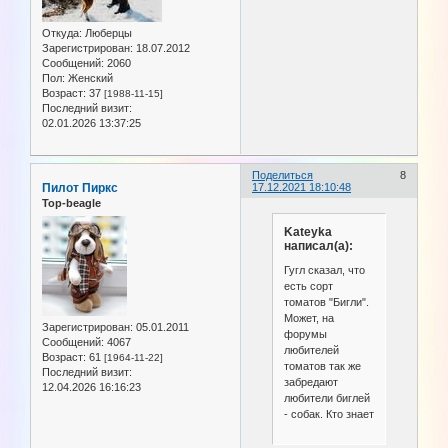
Откуда:
Люберцы
Зарегистрирован
: 18.07.2012
Сообщений:
2060
Пол:
Женский
Возраст:
37
[1988-11-15]
Последний визит:
02.01.2026 13:37:25
Поделиться
8
Пилот Пиркс
17.12.2021 18:10:48
Top-beagle
Kateyka
написал(а):
Гугл сказал, что
есть сорт
томатов "Бигли".
Может, на
Зарегистрирован
: 05.01.2011
форумы
Сообщений:
4067
любителей
Возраст:
61
[1964-11-22]
томатов так же
Последний визит:
забредают
12.04.2026 16:16:23
любители биглей
- собак. Кто знает