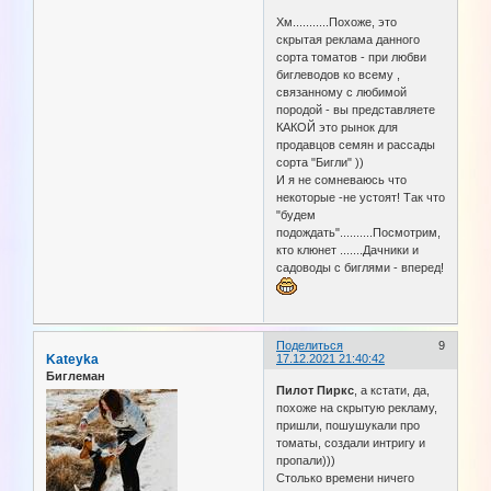
Хм...........Похоже, это
скрытая реклама данного
сорта томатов - при любви
биглеводов ко всему ,
связанному с любимой
породой - вы представляете
КАКОЙ это рынок для
продавцов семян и рассады
сорта "Бигли" ))
И я не сомневаюсь что
некоторые -не устоят! Так что
"будем
подождать"..........Посмотрим,
кто клюнет .......Дачники и
садоводы с биглями - вперед!
Поделиться
9
Kateyka
17.12.2021 21:40:42
Биглеман
Пилот Пиркс
, а кстати, да,
похоже на скрытую рекламу,
пришли, пошушукали про
томаты, создали интригу и
пропали)))
Столько времени ничего