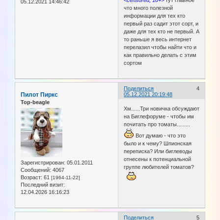
05.12.2021 14:46:42
что много полезной
информации для тех кто
первый раз садит этот сорт, и
даже для тех кто не первый. А
то раньше я весь интернет
перелазил чтобы найти что и
как правильно делать с этим
сортом
Поделиться
4
Пилот Пиркс
05.12.2021 20:19:48
Top-beagle
Хм......Три новичка обсуждают
на Биглефоруме - чтобы им
почитать про томаты.........
Вот думаю - что это
было и к чему? Шпионская
переписка? Или биглеводы
отнесены к потенциальной
Зарегистрирован
: 05.01.2011
группе любителей томатов?
Сообщений:
4067
Возраст:
61
[1964-11-22]
Последний визит:
12.04.2026 16:16:23
Поделиться
5