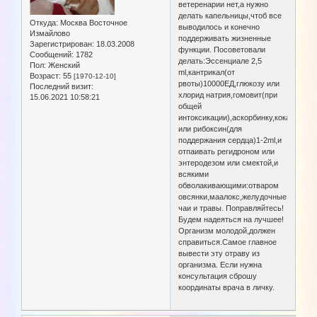
ветеренарии нет,а нужно
делать капельницы,чтоб все
Откуда:
Москва Восточное
выводилось и конечно
Измайлово
поддерживать жизненные
Зарегистрирован
: 18.03.2008
функции. Посоветовали
Сообщений:
1782
делать:Эссенциале 2,5
Пол:
Женский
ml,кантрикал(от
Возраст:
55
[1970-12-10]
рвоты)10000ЕД,глюкозу или
Последний визит:
хлорид натрия,гомовит(при
15.06.2021 10:58:21
общей
интоксикации),аскорбинку,кокарбокси
или рибоксин(для
поддержания сердца)1-2ml,и
отпаивать регидроном или
энтеродезом или смектой,и
всякими
обволакивающими:отваром
овсянки,маалокс,желудочные
чаи и травы. Поправляйтесь!
Будем надеяться на лучшее!
Организм молодой,должен
справиться.Самое главное
вывести эту отраву из
организма. Если нужна
консультация сброшу
координаты врача в личку.