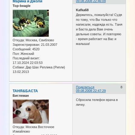
Марина и Джоли
09.08.2008 22:46:09
Top-beagle
Kafka68
Держитесь, пожалуйста! Судя
по тому, что Вы только что
написали, надежда есть. Таня
и Баста дала Вам очень
дельные советы. И повторяю
- время работает на Вас и
Откуда:
Москва, Свиблово
малыша!
Зарегистрирован
: 21.03.2007
Сообщений:
4520
Пол:
Женский
Последний визит:
17.10.2024 22:03:53
Собаки:
Дар Шах Реплика (Рипли)
13.02.2013
Поделиться
8
ТАНЯ&БАСТА
09.08.2008 22:47:29
Биглеман
Сбросила телефон врача в
личку.
Откуда:
Москва Восточное
Измайлово