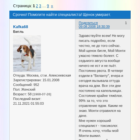
Страница:
1
2
3
…
9
»
Срочно! Помогите найти специалиста! Щенок умирает.
Поделиться
1
Kafka68
09.08.2008 18:30:39
Бигль
Здравствуйте всем! Не могу
писать подробно, если
честно, не до того сейчас.
Мой щенок бигля, Мой Монти
ужасно тяжело болеет. С
седьмого августа вообще
ничего не ест и не пьёт.
Постоянно рвота. В четверг
Откуда:
Москва, ст.м. Алексеевская
ездили в "Беланту", вчера и
Зарегистрирован
: 15.01.2008
сегодня вызывала оттуда
Сообщений:
952
врача на дом. Все эти дни
Пол:
Женский
постоянно на капельницах.
Возраст:
58
[1968-07-26]
Состояние крайне тяжёлое.
Последний визит:
99% за то, что это
21.11.2021 01:55:03
отравление ядом. Каким не
знаю. Монти отравился на
даче.
Мне нужен хороший
специалист - токсиколог.
Я очень хочу, чтобы мой
Монти выжил.