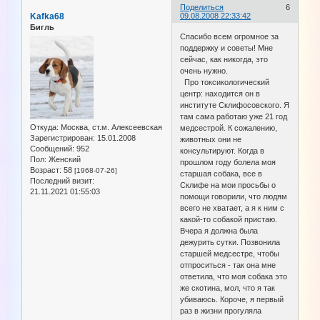
Поделиться
6
Kafka68
09.08.2008 22:33:42
Бигль
Спасибо всем огромное за
поддержку и советы! Мне
сейчас, как никогда, это
очень нужно.
Про токсикологический
центр: находится он в
институте Склифосовского. Я
там сама работаю уже 21 год
Откуда:
Москва, ст.м. Алексеевская
медсестрой. К сожалению,
Зарегистрирован
: 15.01.2008
животных они не
Сообщений:
952
консультируют. Когда в
Пол:
Женский
прошлом году болела моя
Возраст:
58
[1968-07-26]
старшая собака, все в
Последний визит:
Склифе на мои просьбы о
21.11.2021 01:55:03
помощи говорили, что людям
всего не хватает, а я к ним с
какой-то собакой пристаю.
Вчера я должна была
дежурить сутки. Позвонила
старшей медсестре, чтобы
отпроситься - так она мне
ответила, что моя собака это
же скотина, мол, что я так
убиваюсь. Короче, я первый
раз в жизни прогуляла