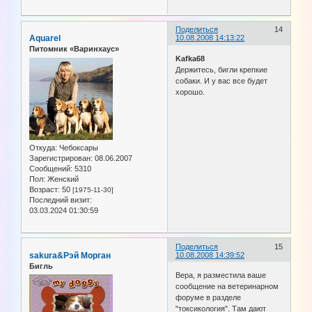
Поделиться
14
Aquarel
10.08.2008 14:13:22
Питомник «Варинхаус»
Kafka68
Держитесь, бигли крепкие
собаки. И у вас все будет
хорошо.
Откуда:
Чебоксары
Зарегистрирован
: 08.06.2007
Сообщений:
5310
Пол:
Женский
Возраст:
50
[1975-11-30]
Последний визит:
03.03.2024 01:30:59
Поделиться
15
sakura&Рэй Морган
10.08.2008 14:39:52
Бигль
Вера, я разместила ваше
сообщение на ветеринарном
форуме в разделе
"токсикология". Там дают