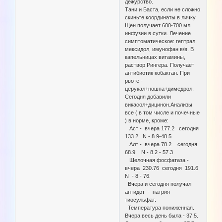
дежурство.
Тани и Баста, если не сложно
скиньте координаты в личку.
Щен получает 600-700 мл
инфузии в сутки. Лечение
симптоматическое: гептрал,
мексидол, имунофан в/в. В
капельницах витамины,
раствор Рингера. Получает
антибиотик кобактан. При
рвоте -
церукал+ношпа+димедрол.
Сегодня добавили
викасол+дицинон.Анализы
все ( в том числе и почечные
) в норме, кроме:
Аст - вчера 177.2 сегодня
133.2 N - 8.9-48.5
Алт - вчера 78.2 сегодня
68.9 N - 8.2 - 57.3
Щелочная фосфатаза -
вчера 230.76 сегодня 191.6
N - 8 - 76.
Вчера и сегодня получал
антидот - натрия
тиосульфат.
Температура пониженная.
Вчера весь день была - 37.5.