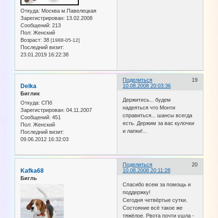
Откуда:
Москва м.Павелецкая
Зарегистрирован
: 13.02.2008
Сообщений:
213
Пол:
Женский
Возраст:
38
[1988-05-12]
Последний визит:
23.01.2019 16:22:38
Поделиться
19
Delka
10.08.2008 20:03:36
Биглик
Держитесь... будем
Откуда:
СПб
надеяться что Монти
Зарегистрирован
: 04.11.2007
справиться... шансы всегда
Сообщений:
451
есть. Держим за вас кулочки
Пол:
Женский
и лапки!...
Последний визит:
09.06.2012 16:32:03
Поделиться
20
Kafka68
10.08.2008 20:11:28
Бигль
Спасибо всем за помощь и
поддержку!
Сегодня четвёртые сутки.
Состояние всё такое же
тяжёлое. Рвота почти ушла -