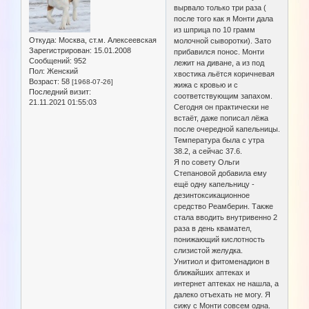
вырвало только три раза (
после того как я Монти дала
из шприца по 10 грамм
Откуда:
Москва, ст.м. Алексеевская
молочной сыворотки). Зато
Зарегистрирован
: 15.01.2008
прибавился понос. Монти
Сообщений:
952
лежит на диване, а из под
Пол:
Женский
хвостика льётся коричневая
Возраст:
58
[1968-07-26]
жижа с кровью и с
Последний визит:
соответствующим запахом.
21.11.2021 01:55:03
Сегодня он практически не
встаёт, даже пописал лёжа
после очередной капельницы.
Температура была с утра
38.2, а сейчас 37.6.
Я по совету Ольги
Степановой добавила ему
ещё одну капельницу -
дезинтоксикационное
средство Реамберин. Также
стала вводить внутривенно 2
раза в день квамател,
понижающий кислотность
слизистой желудка.
Унитиол и фитоменадион в
ближайших аптеках и
интернет аптеках не нашла, а
далеко отъехать не могу. Я
сижу с Монти совсем одна.