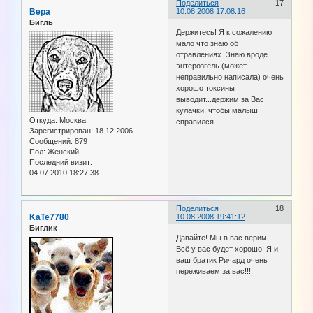
Поделиться
17
Вера
10.08.2008 17:08:16
Бигль
Держитесь! Я к сожалению
мало что знаю об
отравлениях. Знаю вроде
энтерозгель (может
неправильно написала) очень
хорошо токсины
выводит...держим за Вас
кулачки, чтобы малыш
Откуда:
Москва
справился...
Зарегистрирован
: 18.12.2006
Сообщений:
879
Пол:
Женский
Последний визит:
04.07.2010 18:27:38
Поделиться
18
KaTe7780
10.08.2008 19:41:12
Биглик
Давайте! Мы в вас верим!
Всё у вас будет хорошо! Я и
ваш братик Ричард очень
переживаем за вас!!!!