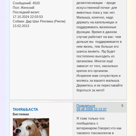
дезинтоксикации - вроде
Сообщений:
4520
искусственной почки- для
Пол:
Женский
Последний визит:
животных пока у нас нет.
17.10.2024 22:03:53
Малыша, конечно, надо
Собаки:
Дар Шах Реплика (Рипли)
держать на капельницах и
13.02.2013
поддерживать жизненные
функции. Время в данном
случае работает на вас: чем
дольше вы поддерживаете в
нем жизнь, тем больше его
шансы выжить. Яд будет
постепенно выходить из
организма. Многое ещё
зависит от того, насколько
крепок его организм.
Искренне вам сочувствую и
молюсь за вашего малыша.
Держитесь и не переставайте
бороться за него!!
Поделиться
5
ТАНЯ&БАСТА
09.08.2008 22:13:37
Биглеман
Я тоже только что
пообщалась с
ветеринаром.Говорит,что как
такового токсикологов в