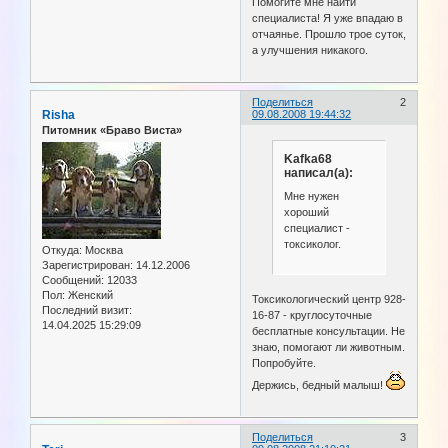
Помогите мне найти
специалиста! Я уже впадаю в
отчаянье. Прошло трое суток,
а улучшения никакого.
Поделиться
2
Risha
09.08.2008 19:44:32
Питомник «Браво Виста»
Kafka68
написал(а):
Мне нужен
хороший
специалист -
токсиколог.
Откуда:
Москва
Зарегистрирован
: 14.12.2006
Сообщений:
12033
Пол:
Женский
Токсикологический центр 928-
Последний визит:
16-87 - круглосуточные
14.04.2025 15:29:09
бесплатные консультации. Не
знаю, помогают ли животным.
Попробуйте.
Держись, бедный малыш!
Поделиться
3