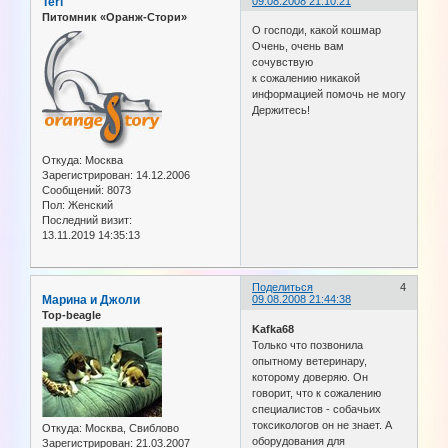
Teri
09.08.2008 21:10:21
Питомник «Оранж-Стори»
О господи, какой кошмар
Очень, очень вам
сочувствую
к сожалению никакой
информацией помочь не могу
Держитесь!
Откуда:
Москва
Зарегистрирован
: 14.12.2006
Сообщений:
8073
Пол:
Женский
Последний визит:
13.11.2019 14:35:13
Поделиться
4
Марина и Джоли
09.08.2008 21:44:38
Top-beagle
Kafka68
Только что позвонила
опытному ветеринару,
которому доверяю. Он
говорит, что к сожалению
специалистов - собачьих
токсикологов он не знает. А
Откуда:
Москва, Свиблово
оборудования для
Зарегистрирован
: 21.03.2007