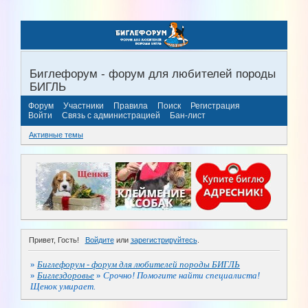
Биглефорум - форум для любителей породы
БИГЛЬ
Форум
Участники
Правила
Поиск
Регистрация
Войти
Связь с администрацией
Бан-лист
Активные темы
Привет, Гость!
Войдите
или
зарегистрируйтесь
.
»
Биглефорум - форум для любителей породы БИГЛЬ
»
Биглездоровье
»
Срочно! Помогите найти специалиста!
Щенок умирает.