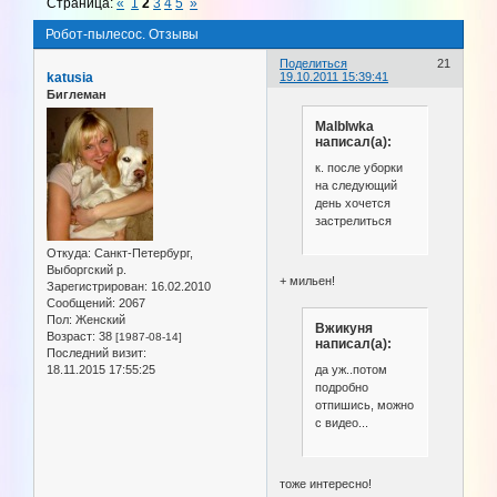
Страница:
«
1
2
3
4
5
»
Робот-пылесос. Отзывы
Поделиться
21
katusia
19.10.2011 15:39:41
Биглеман
MalbIwka
написал(а):
к. после уборки
на следующий
день хочется
застрелиться
Откуда:
Санкт-Петербург,
Выборгский р.
+ мильен!
Зарегистрирован
: 16.02.2010
Сообщений:
2067
Пол:
Женский
Вжикуня
Возраст:
38
[1987-08-14]
написал(а):
Последний визит:
18.11.2015 17:55:25
да уж..потом
подробно
отпишись, можно
с видео...
тоже интересно!