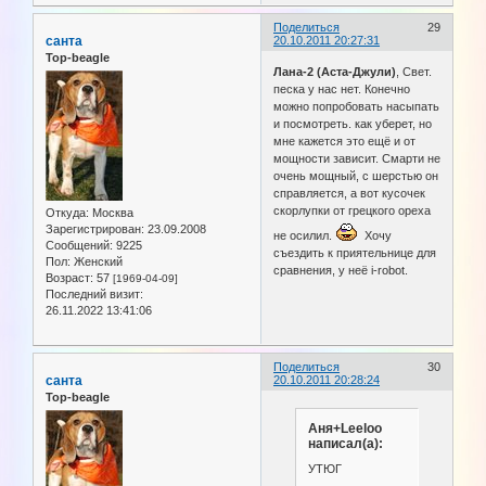
Поделиться
29
санта
20.10.2011 20:27:31
Top-beagle
Лана-2 (Аста-Джули)
, Свет.
песка у нас нет. Конечно
можно попробовать насыпать
и посмотреть. как уберет, но
мне кажется это ещё и от
мощности зависит. Смарти не
очень мощный, с шерстью он
справляется, а вот кусочек
скорлупки от грецкого ореха
Откуда:
Москва
Зарегистрирован
: 23.09.2008
не осилил.
Хочу
Сообщений:
9225
съездить к приятельнице для
Пол:
Женский
сравнения, у неё i-robot.
Возраст:
57
[1969-04-09]
Последний визит:
26.11.2022 13:41:06
Поделиться
30
санта
20.10.2011 20:28:24
Top-beagle
Аня+Leeloo
написал(а):
УТЮГ