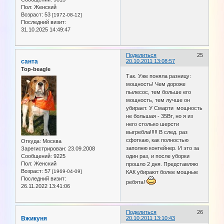
Пол:
Женский
Возраст:
53
[1972-08-12]
Последний визит:
31.10.2025 14:49:47
Поделиться
25
санта
20.10.2011 13:08:57
Top-beagle
Так. Уже поняла разницу:
мощность! Чем дороже
пылесос, тем больше его
мощность, тем лучше он
убирает. У Смарти мощность
не большая - 35Вт, но я из
него столько шерсти
выгребла!!!!! В след. раз
сфоткаю, как полностью
Откуда:
Москва
заполню контейнер. И это за
Зарегистрирован
: 23.09.2008
Сообщений:
9225
один раз, и после уборки
Пол:
Женский
прошло 2 дня. Представляю
Возраст:
57
[1969-04-09]
КАК убирают более мощные
Последний визит:
ребята!
26.11.2022 13:41:06
Поделиться
26
Вжикуня
20.10.2011 13:10:43