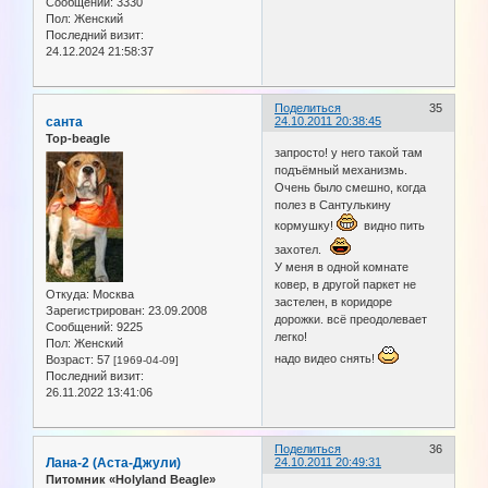
Сообщений:
3330
Пол:
Женский
Последний визит:
24.12.2024 21:58:37
Поделиться
35
санта
24.10.2011 20:38:45
Top-beagle
запросто! у него такой там
подъёмный механизмь.
Очень было смешно, когда
полез в Сантулькину
кормушку!
видно пить
захотел.
У меня в одной комнате
ковер, в другой паркет не
Откуда:
Москва
застелен, в коридоре
Зарегистрирован
: 23.09.2008
дорожки. всё преодолевает
Сообщений:
9225
легко!
Пол:
Женский
надо видео снять!
Возраст:
57
[1969-04-09]
Последний визит:
26.11.2022 13:41:06
Поделиться
36
Лана-2 (Аста-Джули)
24.10.2011 20:49:31
Питомник «Holyland Beagle»