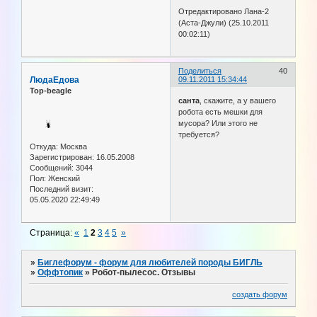
Отредактировано Лана-2
(Аста-Джули) (25.10.2011
00:02:11)
Поделиться
40
ЛюдаЕдова
09.11.2011 15:34:44
Top-beagle
санта
, скажите, а у вашего
робота есть мешки для
мусора? Или этого не
требуется?
Откуда:
Москва
Зарегистрирован
: 16.05.2008
Сообщений:
3044
Пол:
Женский
Последний визит:
05.05.2020 22:49:49
Страница:
«
1
2
3
4
5
»
»
Биглефорум - форум для любителей породы БИГЛЬ
»
Оффтопик
»
Робот-пылесос. Отзывы
создать форум