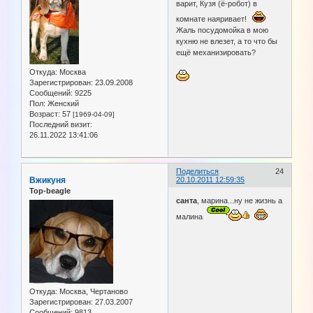
варит, Кузя (ё-робот) в
комнате наяривает!
Жаль посудомойка в мою
кухню не влезет, а то что бы
ещё механизировать?
Откуда:
Москва
Зарегистрирован
: 23.09.2008
Сообщений:
9225
Пол:
Женский
Возраст:
57
[1969-04-09]
Последний визит:
26.11.2022 13:41:06
Поделиться
24
Вжикуня
20.10.2011 12:59:35
Top-beagle
санта
, марина...ну не жизнь а
малина
Откуда:
Москва, Чертаново
Зарегистрирован
: 27.03.2007
Сообщений:
9813