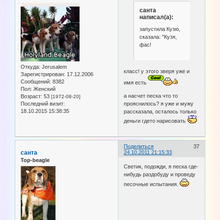
санта
написал(а):
запустила Кузю,
сказала: "Кузя,
фас!
Откуда:
Jerusalem
класс! у этого зверя уже и
Зарегистрирован
: 17.12.2006
Сообщений:
8382
имя есть
Пол:
Женский
а насчет песка что то
Возраст:
53
[1972-08-20]
Последний визит:
прояснилось? я уже и мужу
18.10.2015 15:38:35
рассказала, осталось только
деньги гдето нарисовать
Поделиться
37
санта
24.10.2011 21:15:33
Top-beagle
Светик, подожди, я песка где-
нибудь раздобуду и проведу
песочные испытания.