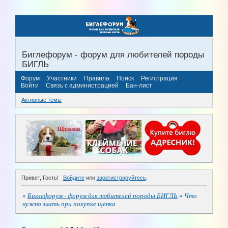
Биглефорум - форум для любителей породы
БИГЛЬ
Форум
Участники
Правила
Поиск
Регистрация
Войти
Связь с администрацией
Бан-лист
Активные темы
Привет, Гость!
Войдите
или
зарегистрируйтесь
.
»
Биглефорум - форум для любителей породы БИГЛЬ
»
Что
нужно знать при покупке щенка