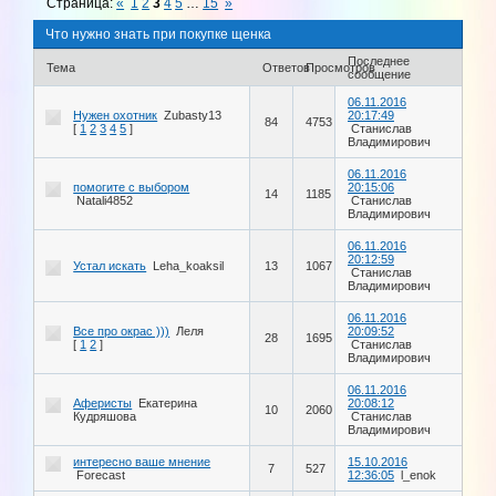
Страница:
«
1
2
3
4
5
…
15
»
Что нужно знать при покупке щенка
Последнее
Тема
Ответов
Просмотров
сообщение
06.11.2016
Нужен охотник
Zubasty13
20:17:49
84
4753
[
1
2
3
4
5
]
Станислав
Владимирович
06.11.2016
помогите с выбором
20:15:06
14
1185
Natali4852
Станислав
Владимирович
06.11.2016
20:12:59
Устал искать
Leha_koaksil
13
1067
Станислав
Владимирович
06.11.2016
Все про окрас )))
Леля
20:09:52
28
1695
[
1
2
]
Станислав
Владимирович
06.11.2016
Аферисты
Екатерина
20:08:12
10
2060
Кудряшова
Станислав
Владимирович
интересно ваше мнение
15.10.2016
7
527
Forecast
12:36:05
l_enok