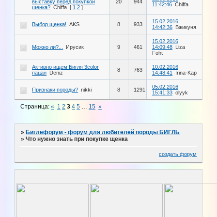
выставку перед покупкой
20
944
11:42:46
Chiffa
щенка?
Chiffa
[
1
2
]
15.02.2016
Выбор щенка!
AKS
8
933
14:42:36
Вжикуня
15.02.2016
Можно ли?...
Ирусик
9
461
14:09:48
Liza
Foht
Активно ищем Бигля 3color
10.02.2016
8
763
пацан
Deniz
14:48:41
Irina-Kap
05.02.2016
Признаки породы?
nikki
8
1291
15:41:33
olyyk
Страница:
«
1
2
3
4
5
…
15
»
»
Биглефорум - форум для любителей породы БИГЛЬ
»
Что нужно знать при покупке щенка
создать форум