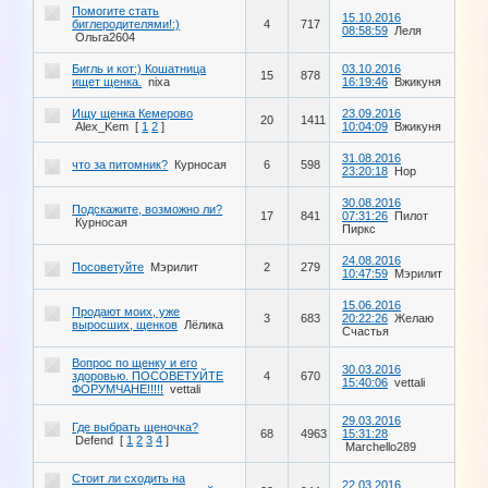
Помогите стать
15.10.2016
биглеродителями!:)
4
717
08:58:59
Леля
Ольга2604
Бигль и кот:) Кошатница
03.10.2016
15
878
ищет щенка.
nixa
16:19:46
Вжикуня
Ищу щенка Кемерово
23.09.2016
20
1411
Alex_Kem
[
1
2
]
10:04:09
Вжикуня
31.08.2016
что за питомник?
Курносая
6
598
23:20:18
Hop
30.08.2016
Подскажите, возможно ли?
17
841
07:31:26
Пилот
Курносая
Пиркс
24.08.2016
Посоветуйте
Мэрилит
2
279
10:47:59
Мэрилит
15.06.2016
Продают моих, уже
3
683
20:22:26
Желаю
выросших, щенков
Лёлика
Счастья
Вопрос по щенку и его
30.03.2016
здоровью. ПОСОВЕТУЙТЕ
4
670
15:40:06
vettali
ФОРУМЧАНЕ!!!!!
vettali
29.03.2016
Где выбрать щеночка?
68
4963
15:31:28
Defend
[
1
2
3
4
]
Marchello289
Стоит ли сходить на
22.03.2016