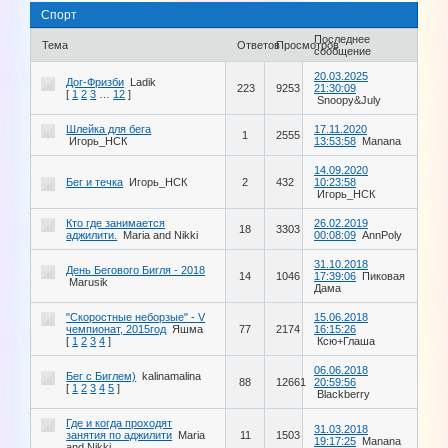
Спорт
Последнее
Тема
Ответов
Просмотров
сообщение
20.03.2025
Дог-Фризби
Ladik
223
9253
21:30:09
[
1
2
3
…
12
]
Snoopy&July
Шлейка для бега
17.11.2020
1
2555
Игорь_НСК
13:53:58
Manana
14.09.2020
Бег и течка
Игорь_НСК
2
432
10:23:58
Игорь_НСК
Кто где занимается
26.02.2019
18
3303
аджилити.
Maria and Nikki
00:08:09
AnnPoly
31.10.2018
День Бегового Бигля - 2018
14
1046
17:39:06
Пиковая
Marusik
Дама
"Скоростные неборзые" - V
15.06.2018
чемпионат, 2015год
Яшма
77
2174
16:15:26
[
1
2
3
4
]
Ксю+Глаша
06.06.2018
Бег с Биглем)
kalinamalina
88
12661
20:59:56
[
1
2
3
4
5
]
Blackberry
Где и когда проходят
31.03.2018
занятия по аджилити
Maria
11
1503
19:17:25
Manana
and Nikki