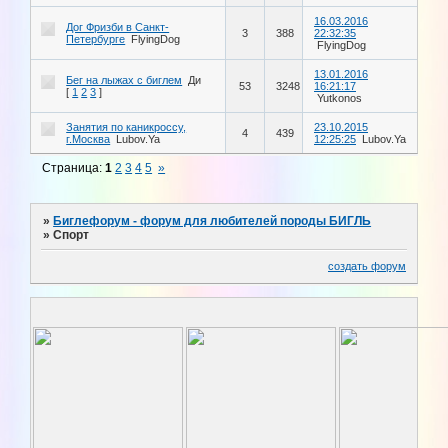
16.03.2016
Дог Фризби в Санкт-
3
388
22:32:35
Петербурге
FlyingDog
FlyingDog
13.01.2016
Бег на лыжах с биглем
Ди
53
3248
16:21:17
[
1
2
3
]
Yutkonos
Занятия по каникроссу,
23.10.2015
4
439
г.Москва
Lubov.Ya
12:25:25
Lubov.Ya
Страница:
1
2
3
4
5
»
»
Биглефорум - форум для любителей породы БИГЛЬ
»
Спорт
создать форум