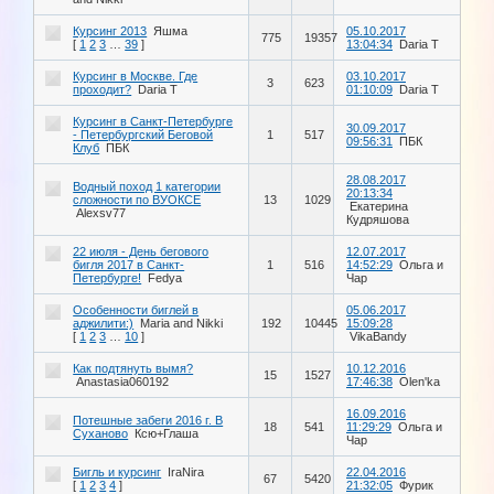
Курсинг 2013
Яшма
05.10.2017
775
19357
[
1
2
3
…
39
]
13:04:34
Daria T
Курсинг в Москве. Где
03.10.2017
3
623
проходит?
Daria T
01:10:09
Daria T
Курсинг в Санкт-Петербурге
30.09.2017
- Петербургский Беговой
1
517
09:56:31
ПБК
Клуб
ПБК
28.08.2017
Водный поход 1 категории
20:13:34
сложности по ВУОКСЕ
13
1029
Екатерина
Alexsv77
Кудряшова
22 июля - День бегового
12.07.2017
бигля 2017 в Санкт-
1
516
14:52:29
Ольга и
Петербурге!
Fedya
Чар
Особенности биглей в
05.06.2017
аджилити:)
Maria and Nikki
192
10445
15:09:28
[
1
2
3
…
10
]
VikaBandy
Как подтянуть вымя?
10.12.2016
15
1527
Anastasia060192
17:46:38
Olen'ka
16.09.2016
Потешные забеги 2016 г. В
18
541
11:29:29
Ольга и
Суханово
Ксю+Глаша
Чар
Бигль и курсинг
IraNira
22.04.2016
67
5420
[
1
2
3
4
]
21:32:05
Фурик