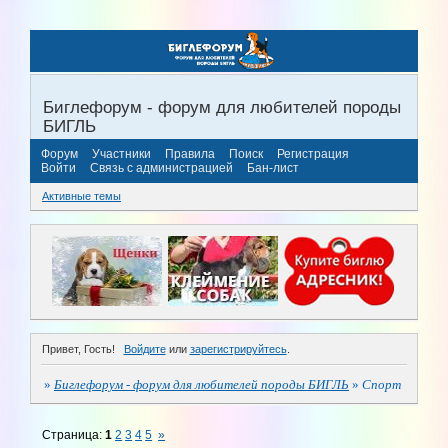
Биглефорум - форум для любителей породы
БИГЛЬ
Форум
Участники
Правила
Поиск
Регистрация
Войти
Связь с администрацией
Бан-лист
Активные темы
Привет, Гость!
Войдите
или
зарегистрируйтесь
.
»
Биглефорум - форум для любителей породы БИГЛЬ
»
Спорт
Страница:
1
2
3
4
5
»