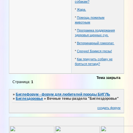
собакам?
*
Жара.
*
Помощь пожилым
животным
*
Программа поддержания
здоровья щенных сук.
*
Ветеринарный гомеопат.
*
Срочно! Боимся грозы!
*
Как приучить собаку не
бояться петард?
Тема закрыта
Страница:
1
»
Биглефорум - форум для любителей породы БИГЛЬ
»
Биглездоровье
»
Вечные темы раздела "Биглездоровье"
создать форум