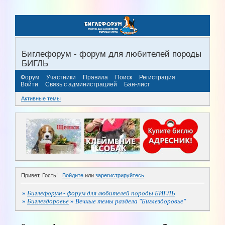
Биглефорум - форум для любителей породы
БИГЛЬ
Форум
Участники
Правила
Поиск
Регистрация
Войти
Связь с администрацией
Бан-лист
Активные темы
Привет, Гость!
Войдите
или
зарегистрируйтесь
.
»
Биглефорум - форум для любителей породы БИГЛЬ
»
Биглездоровье
»
Вечные темы раздела "Биглездоровье"