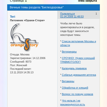
Страница:
1
Тема закрыта
Вечные темы раздела "Биглездоровье"
Поделиться
1
Teri
01.04.2009 11:48:53
Питомник «Оранж-Стори»
Чтобы легче было
ориентироваться в разделе,
сюда будут заноситься
некоторые темы.
*
Список ветклиник Москвы и
области
*
Ветеринары
Откуда:
Москва
Зарегистрирован
: 14.12.2006
*
СРОЧНО! Нужен хороший
Сообщений:
8073
ТРАВМОТОЛОГ!
Пол:
Женский
*
Календарь прививок
Последний визит:
13.11.2019 14:35:13
*
Собачья домашняя аптечка
*
Витамины
*
Обработка от клещей
*
Вопрос по поводу кормов
*
Что нельзя / не
рекомендуется есть